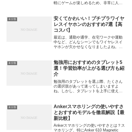
軽にゲームが楽しめるため、非常に人気
があります。特に、**Anbernic RG35XX
Plusは、そのコストパフォーマンスの高
さと豊富なエミュレ...
安くてかわいい！プチプラワイヤ
未分類
レスイヤホンのおすすめ7選【高
コスパ】
最近は、通勤や通学、在宅ワークや運動
中など、どんなシーンでもワイヤレスイ
ヤホンが欠かせなくなりましたよね。で
も「いい音で聴きたいけど、そんなにお
金をかけたくない」「せっかくならかわ
いいデザインがいい」──そんな人にぴっ
勉強用におすすめのタブレット5
未分類
たりなのが“プチプラワ...
選！学習効率が上がる選び方も紹
介
勉強用のタブレットを選ぶ際、たくさん
の選択肢があって迷ってしまいますよ
ね。しかし、タブレットを上手に使え
ば、勉強の効率を大きく向上させること
ができます。オンライン授業やノートを
取るために、また教材を読み込むため
Ankerスマホリングの使いやすさ
未分類
に、最適なタブレットを選ぶこと...
とおすすめモデルを徹底解説【最
新比較】
Ankerスマホリングの使いやすさとは？ス
マホリング、特にAnker 610 Magnetic