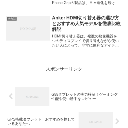
Phone Gripの製品は、日々進化を続ける
スマートフォンアクセサリーの中で、特
に便利で役立つアイテムとして注目を集
めています。スマホを使うと...
Anker HDMI切り替え器の選び方
未分類
とおすすめ人気モデルを徹底比較
解説
HDMI切り替え器は、複数の映像機器を一
つのディスプレイで切り替えながら使い
たい人にとって、非常に便利なアイテム
です。特に、ゲーム機、PC、ストリーミ
ングデバイスを一つのモニターやテレビ
で使うシーンでは必須の存在となりま
す。今回は、Anke...
スポンサーリンク
G99タブレットの実力検証！ゲーミング
性能や使い勝手をレビュー
GPS搭載タブレット おすすめを探して
いるあなたへ