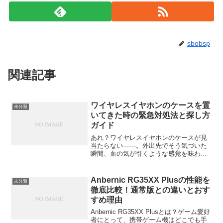
sbobsp
関連記事
ワイヤレスイヤホンのケースを置
未分類
いてきた時の緊急対処法と探し方
ガイド
あれ？ワイヤレスイヤホンのケースが見
当たらない——。外出先でそう気づいた
瞬間、血の気が引くような感覚を味わっ
たことがある人は多いはずです。イヤホ
ン本体だけあっても、ケースがないと充
電も保管もできません。しかも、ほとん
Anbernic RG35XX Plusの性能を
未分類
どのモデルではケースがペ...
徹底比較！通常版との違いとおす
すめ理由
Anbernic RG35XX Plusとは？ゲーム愛好
者にとって、携帯ゲーム機はどこでも手