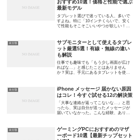
おすすめ10選！価格と性能で選ぶ
最新モデル
タブレット選びで迷っている人、多いで
すよね。特に「10インチくらいで、安く
て性能もそこそこいいやつが欲しい！」
という声は本当に多いです。そんな人の
ために、今回は2025年最新の情報をもと
にコスパ最強の10インチタブレットおす
サブモニターとして使えるタブレ
未分類
すめ10選を紹介...
ット厳選5選！有線・無線の違い
も解説
仕事でも趣味でも「もう少し画面が広け
ればな…」と感じたことはありません
か？実は、手元にあるタブレットを使え
ば、PCのサブモニターとして簡単に作業
領域を増やすことができます。今回は、
有線・無線の違いを踏まえつつ、サブモ
iPhone メッセージ 届かない原因
未分類
ニター化にぴったりなおす...
はコレ！今すぐ試せる12の解決策
「大事な連絡が返ってこないな…」と思
ったら、実は自分が送ったメッセージが
届いていなかった。こんな経験、ありま
せんか？特にiPhoneユーザーにとって、
「メッセージ 届かない」問題は本当に悩
ましいトラブルです。しかも、相手が
ゲーミングPCにおすすめのマザ
未分類
iPhoneなのか...
ーボード10選【最新チップセット