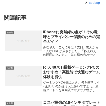
sbobsp
関連記事
iPhoneに突然緑の点が！その意
未分類
味とプライバシー保護のための完
全ガイド
みなさん、こんにちは！先日、友人から
こんなLINEが届きました。「ねえねえ、
の画面の上の方に、急に緑の点みたいな
のが出てきたんだけど！これ何？！もし
かしてウイルス？誰かに見られて
る？！」確かに、見慣れない表示が突然
RTX 4070Ti搭載ゲーミングPCの
未分類
現れるとびっくりしますよね...
おすすめ！高性能で快適なゲーム
体験を提供
ゲーミングPCを選ぶとき、何を基準にす
ればいいのか迷う人は多いですよね。最
新タイトルを高画質でサクサク動かした
い。でも予算も気になる。そんな人にち
ょうどいいバランスを持つのが「RTX
4070Ti」を搭載したゲーミングPCです。
コスパ最強の10インチタブレット
未分類
今回は、この...