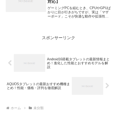
対応】
ゲーミングPCを組むとき、CPUやGPUば
かりに目が行きがちですが、実は「マザ
ーボード」こそが快適な動作や拡張性を
支える要です。どんなに高性能なパーツ
を選んでも、土台となるマザーボードが
合っていなければ本来の力を発揮できま
せん。この記事では...
スポンサーリンク
Android16搭載タブレットの最新情報まと
め！進化した性能とおすすめモデルを解
説
AQUOSタブレットの最新おすすめ機種ま
とめ！性能・価格・評判を徹底解説
ホーム
未分類