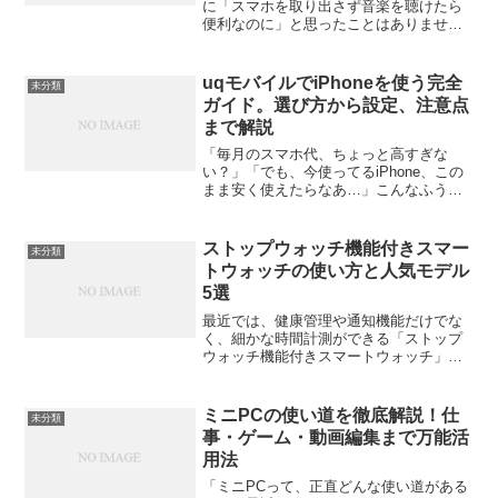
に「スマホを取り出さず音楽を聴けたら
便利なのに」と思ったことはありません
か？そんな願いを叶えてくれるのが、
Amazon Music対応のスマートウォッチで
す。ここでは、最新モデルの中から実際
uqモバイルでiPhoneを使う完全
未分類
にAmazon...
ガイド。選び方から設定、注意点
まで解説
「毎月のスマホ代、ちょっと高すぎな
い？」「でも、今使ってるiPhone、この
まま安く使えたらなあ…」こんなふうに
感じている方、すごく多いんです。僕も
以前は大手キャリアで毎月1万円近く払っ
ていましたが、UQモバイルに乗り換えて
ストップウォッチ機能付きスマー
未分類
からは月々の負担...
トウォッチの使い方と人気モデル
5選
最近では、健康管理や通知機能だけでな
く、細かな時間計測ができる「ストップ
ウォッチ機能付きスマートウォッチ」が
注目されています。スポーツやトレーニ
ングはもちろん、仕事や家事のちょっと
した時間管理にも役立つ便利な機能で
ミニPCの使い道を徹底解説！仕
未分類
す。この記事では、ストップ...
事・ゲーム・動画編集まで万能活
用法
「ミニPCって、正直どんな使い道がある