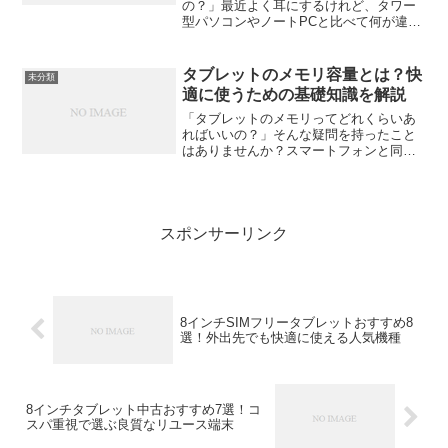
の？」最近よく耳にするけれど、タワー
型パソコンやノートPCと比べて何が違う
のか、ピンとこない人も多いはず。実は
この“小さなパソコン”が、今ものすごく進
化していて、仕事にも遊びにも、そして
タブレットのメモリ容量とは？快
未分類
クリエイティブな...
適に使うための基礎知識を解説
「タブレットのメモリってどれくらいあ
ればいいの？」そんな疑問を持ったこと
はありませんか？スマートフォンと同じ
ように、タブレットの性能を左右する要
素のひとつが「メモリ（RAM）」です。
でも、「ストレージと何が違うの？」
「数字が大きければいいの...
スポンサーリンク
8インチSIMフリータブレットおすすめ8
選！外出先でも快適に使える人気機種
8インチタブレット中古おすすめ7選！コ
スパ重視で選ぶ良質なリユース端末