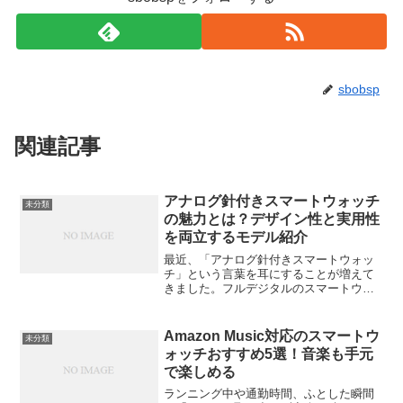
sbobsp
関連記事
アナログ針付きスマートウォッチ
未分類
の魅力とは？デザイン性と実用性
を両立するモデル紹介
最近、「アナログ針付きスマートウォッ
チ」という言葉を耳にすることが増えて
きました。フルデジタルのスマートウォ
ッチが主流のなか、あえて針を備えたモ
デルが注目されているのはなぜでしょう
か？この記事では、デザイン性と実用性
Amazon Music対応のスマートウ
未分類
を兼ね備えた“ハイブリッ...
ォッチおすすめ5選！音楽も手元
で楽しめる
ランニング中や通勤時間、ふとした瞬間