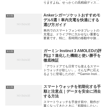
りますよね。せっかくの高精細ディスプ
レイも、皮脂や傷で曇ってしまうと台無
しです。そこで今回は、タブレットの使
い心地をグッと高めてくれる「保護フィ
Ankerシガーソケットおすすめモ
未分類
ルム」のおすすめ10選を...
デル5選！車内充電を快適にする
選び方ガイド
車内でのスマートフォンやタブレットの
充電は、ドライブ中に欠かせない重要な
要素です。特に、長時間の移動中や旅行
中には、充電器の選び方一つで快適さが
大きく変わります。そこで今回は、Anker
535 Car Chargerのシガーソケット充電
ガーミン Instinct 3 AMOLEDの評
未分類
器...
判は？進化した機能と使い勝手を
徹底検証
「アウトドアでも日常でも使えるスマー
トウォッチが欲しい」。そんな声に応え
るように登場したのが、**Garmin Instinct
3 AMOLED（ガーミン インスティンクト
3 AMOLED）**です。従来のタフネスモ
デル「Instinc...
スマートウォッチを初期化する手
未分類
順と注意点｜データを安全に消去
する方法
スマートウォッチを手放す前や、動作が
重くなってきたときに「初期化したい」