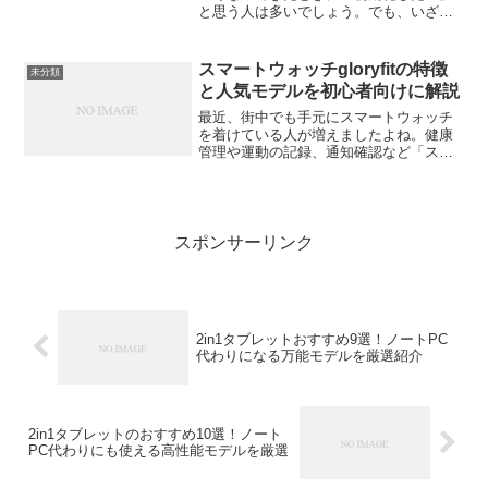
と思う人は多いでしょう。でも、いざリ
セットとなると「本当に全部消える
の？」「何か設定が必要？」と不安にな
ることもあります。この記事では、スマ
スマートウォッチgloryfitの特徴
未分類
ートウォッチを安全に初期化（...
と人気モデルを初心者向けに解説
最近、街中でも手元にスマートウォッチ
を着けている人が増えましたよね。健康
管理や運動の記録、通知確認など「スマ
ホを見なくてもできる」ことが一気に広
がっています。そんな中で、価格が手頃
で初めての1本に選ばれやすいのが
「GloryFit（グローリ...
スポンサーリンク
2in1タブレットおすすめ9選！ノートPC
代わりになる万能モデルを厳選紹介
2in1タブレットのおすすめ10選！ノート
PC代わりにも使える高性能モデルを厳選