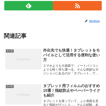
sbobsp
関連記事
外出先でも快適！タブレットをモ
未分類
バイルとして活用する便利な使い
方
スマホよりも大画面で、ノートパソコン
よりも軽く持ち運べる。そんな絶妙なポ
ジションにあるのが「タブレット」で
す。最近では、外出先での仕事や動画視
聴、読書など、モバイル端末としての使
い方が注目されています。この記事で
タブレット用フィルムのおすすめ
未分類
は、タブレットをより快適に使...
10選！指紋防止やペーパーライク
も紹介
タブレットを使っていて、ふと画面を見
ると指紋がびっしり…。そんな経験、あ