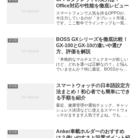
未分類
て、ブランドの世...
Office対応や性能を徹底レビュー
スマートフォンで人気を誇るOPPOが、
今注力しているのが「タブレット市場」
です。ここ数年でラインナップも一気に
拡充され、「コスパ最強」と評されるモ
デルから、仕事にも使える高性能モデル
まで幅広く展開されています。この記事
BOSS GXシリーズを徹底比較！
未分類
では、実際の使用感やス...
GX-100とGX-10の違いや選び
方、評価を解説
「本格的なマルチエフェクターが欲しい
けど、どれを選べば正解なの？」と悩ん
でいませんか？特に最近、BOSSから登
場したGXシリーズは、その操作性の良さ
からギタリストの間で大きな話題になっ
ています。中でも、フラッグシップ級の
スマートウォッチの日本語設定方
未分類
機能を備えたと、その...
法まとめ！初心者でも簡単にでき
る手順を紹介
最近、健康管理や通知チェック、キャッ
シュレス決済などに使えるスマートウォ
ッチがますます人気ですよね。でも、い
ざ買ってみると「メニューが英語でわか
らない…」「日本語にできないの？」と
悩む人も多いはず。この記事では、スマ
Anker車載ホルダーのおすすめ
未分類
ートウォッチの日本語設定...
は？使いやすさと設置ポイント紹