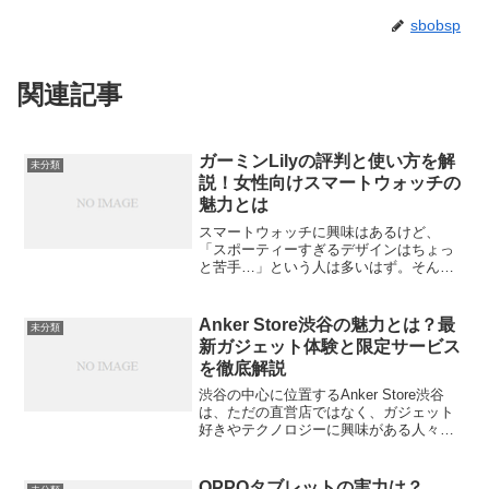
sbobsp
関連記事
ガーミンLilyの評判と使い方を解
未分類
説！女性向けスマートウォッチの
魅力とは
スマートウォッチに興味はあるけど、
「スポーティーすぎるデザインはちょっ
と苦手…」という人は多いはず。そんな
声に応えるように登場したのが、
**Garmin（ガーミン）Lily**です。今回
は、見た目のかわいさだけでなく、実際
Anker Store渋谷の魅力とは？最
未分類
の使い心地や機能、...
新ガジェット体験と限定サービス
を徹底解説
渋谷の中心に位置するAnker Store渋谷
は、ただの直営店ではなく、ガジェット
好きやテクノロジーに興味がある人々に
とって、まるで遊び場のような存在で
す。最新のガジェットを直接触れて体験
できるこの店舗では、商品の購入を超え
OPPOタブレットの実力は？