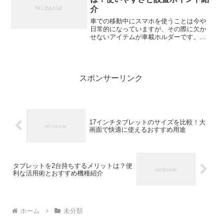
介
車での移動中にスマホを使うことは今や
日常的になっていますが、その際に欠か
せないアイテムが車載ホルダーです。特
にAnker Nano Car Mount（アンカー・ナ
ノカーマウント）の車載ホルダーは、そ
の使いやすさと安定性から、多くのユー
ザー...
スポンサーリンク
17インチタブレットのサイズを比較！大
画面で快適に使えるおすすめ用途
タブレットを2台持ちするメリットは？便
利な活用術とおすすめ機種紹介
ホーム
未分類