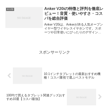
らない──そんな経験はありませんか？こ
の記事では、タブレットをモニター出力
Anker V20iの特徴と評判を徹底レ
未分類
できない原因と、実際に...
ビュー！音質・使いやすさ・コス
パを総合評価
Anker V20iは、Ankerが誇る人気オープン
イヤー型ワイヤレスイヤホンです。スポ
ーツや日常使いにぴったりのデザインと
機能を兼ね備えていますが、その実力は
どうなのでしょうか？音質、使いやす
さ、コストパフォーマンスに焦点を当
て、Anke...
スポンサーリンク
10.1インチタブレットの最新おすすめ機
種！コスパ重視で選ぶベストモデル
100均で買えるタブレット関連グッズおす
すめ10選【コスパ最強】