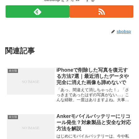
sbobsp
関連記事
iPhoneで削除した写真を復元す
未分類
る方法7選｜最近消したデータや
完全に消えた画像も諦めないで
「あっ、間違えて消しちゃった！」「さ
っきまであったはずの写真がない…」こ
んな経験、一度はありますよね。大事な
思い出の写真をうっかり削除してしまう
と、本当に焦ります。しかも「最近削除
した」フォルダからも消えてたら、もう
Ankerモバイルバッテリーにリコ
未分類
おしまいなんじゃないかっ...
ール発生？対象製品と安全な対応
方法を解説
はじめにモバイルバッテリーは、今や私