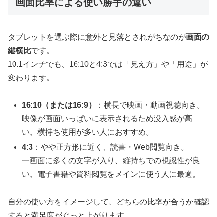
画面比率による使い勝手の違い
タブレットを選ぶ際に意外と見落とされがちなのが
画面の
縦横比
です。
10.1インチでも、16:10と4:3では「見え方」や「用途」が
変わります。
16:10（または16:9）
：横長で映画・動画視聴向き。
映像が画面いっぱいに表示されるため没入感が高
い。横持ち使用が多い人におすすめ。
4:3
：やや正方形に近く、読書・Web閲覧向き。
一画面に多くの文字が入り、縦持ちでの視認性が良
い。電子書籍や資料閲覧をメインに使う人に最適。
自分の使い方をイメージして、どちらの比率が合うか確認
すると満足度がぐっと上がります。