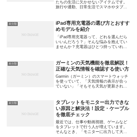
たちの生活に欠かせないアイテムです。
旅行や通勤、日常生活でスマホやタブレ
ットを長時間使いたいとき、バッテリー
が切れて困ることがないようにするため
には、モバイルバッテリーが必須。中で
iPad専用充電器の選び方とおすす
未分類
も「Anker Powe...
めモデルを紹介
「iPad専用充電器って、どれを選んだら
いいんだろう？」そんな悩みを抱えてい
ませんか？充電器はひとつ持っていれば
十分と思いがちですが、iPadのモデルに
よって適切なものは実は違います。適当
に選んでしまうと、充電が思ったより遅
ガーミンの天気機能を徹底解説！
未分類
かったり、最悪の...
正確な天気情報を確認する使い方
Garmin（ガーミン）のスマートウォッチ
を使っていて、「天気情報の表示が合っ
ていない」「そもそも天気が更新されな
い」と感じたことはありませんか？実は
この“天気機能”、仕組みを理解するとかな
り便利に使いこなせます。この記事で
タブレットをモニター出力できな
未分類
は、ガーミンの天...
い原因と解決法！設定・ケーブル
を徹底チェック
最近では、仕事や動画視聴、ゲームなど
をタブレットで行う人が増えています。
そんなとき、「モニターに出力して大画
面で使いたい」と思ったのに、なぜか映