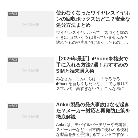
トはPCの代替としても使える優れた端末
であり、特に外出先での作業や会議など
で活躍します。そこで今回は、「仕事用
使わなくなったワイヤレスイヤホ
未分類
に最適なタブレットの選...
ンの回収ボックスはどこ？安全な
処分方法まとめ
ワイヤレスイヤホンって、気づくと家の
引き出しにいくつも眠っていませんか？
壊れたものや片耳だけ無くしたもの、買
い替えた後の古いイヤホン。つい「小さ
いから普通ゴミでいいか」と思いがちで
すが、実はそれ、NGな処分方法なんで
【2026年最新】iPhoneを格安で
未分類
す。この記事では、使わな...
手に入れる方法7選！おすすめの
SIMと端末購入術
みなさん、こんにちは！「そろそろ
iPhoneを新しくしたいな」「でも毎月の
スマホ代、高すぎない？」こんな風に思
ってる人、めちゃくちゃ多いんじゃない
でしょうか。実際、ドコモやau、ソフト
バンクといった大手キャリアでiPhoneを
Anker製品の発火事故はなぜ起き
未分類
使っていると、...
た？メーカー対応と再発防止策を
徹底解説
Ankerは、モバイルバッテリーや充電器、
スピーカーなど、日常的に使われる便利
な製品を多く手掛けるブランドですが、