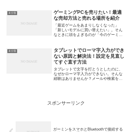
近年、発火事故を引き起こしたとされる
報告が相次いでいます。一部の製品では
発火や爆発のリスクが指摘され、消費者
ゲーミングPCを売りたい！最適
未分類
からの不安も広がっ...
な売却方法と売れる場所を紹介
「最近ゲームをあまりしなくなった」
「新しいモデルに買い替えたい」。そん
なときに頭をよぎるのが「今のゲーミン
グPC、どこで売ればいいんだろう？」と
いう疑問。せっかく高価なパーツで組ん
だPCだからこそ、少しでも高く、安心し
タブレットでローマ字入力ができ
未分類
て売りたいですよね。こ...
ない原因と解決法！設定を見直し
てすぐ直す方法
タブレットで文字を打とうとしたのに、
なぜかローマ字入力ができない。そんな
経験はありませんか？メールや検索をし
たいのに「英字しか打てない」「ひらが
な変換が出ない」となると、ちょっとし
た作業でもイライラしてしまいますよ
ね。でも安心してください。...
スポンサーリンク
ガーミンをスマホとBluetoothで接続する