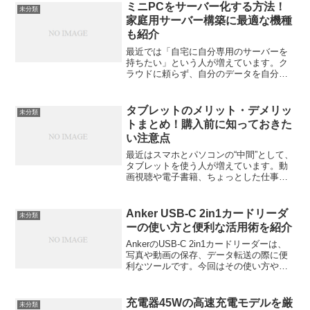
ミニPCをサーバー化する方法！
未分類
家庭用サーバー構築に最適な機種
も紹介
最近では「自宅に自分専用のサーバーを
持ちたい」という人が増えています。ク
ラウドに頼らず、自分のデータを自分で
管理したい。そんなときに注目されてい
るのが“ミニPCをサーバー化する”という
方法です。この記事では、ミニPCを使っ
タブレットのメリット・デメリッ
未分類
て家庭用サーバーを...
トまとめ！購入前に知っておきた
い注意点
最近はスマホとパソコンの“中間”として、
タブレットを使う人が増えています。動
画視聴や電子書籍、ちょっとした仕事の
サブ機まで、幅広く使える便利なデバイ
ス。でも、実際に買うとなると「パソコ
ンの代わりになる？」「安いモデルでも
Anker USB-C 2in1カードリーダ
未分類
大丈夫？」と迷うこと...
ーの使い方と便利な活用術を紹介
AnkerのUSB-C 2in1カードリーダーは、
写真や動画の保存、データ転送の際に便
利なツールです。今回はその使い方や活
用法を紹介し、どのように日常的な作業
を効率よくこなせるのかを見ていきま
す。特に、旅行先や外出先で活躍する場
充電器45Wの高速充電モデルを厳
未分類