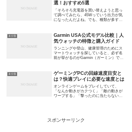
面が多く、持...
選！おすすめ5選
「そろそろ充電器を買い替えようと思っ
て調べてみたら、45Wっていう出力が気
になったんだよね。でも、種類が多すぎ
てどれを選べばいいかわからない…」そ
んな風に感じている方、多いのではない
でしょうか。確かに、最近は45W対応の
Garmin USA公式モデル比較｜人
未分類
充電器がたくさん登場...
気ウォッチの特徴と購入ガイド
ランニングや登山、健康管理のためにス
マートウォッチを探していると、必ず名
前が挙がるのがGarmin（ガーミン）で
す。アメリカ発のブランドで、プロのア
スリートから日常使いまで幅広く支持さ
れています。今回は「Garmin USA公式モ
ゲーミングPCの回線速度目安と
未分類
デル比較」...
は？快適プレイに必要な速度とは
オンラインゲームをプレイしていて、
「なんか動きがカクつく」「敵の動きが
ワープする」「撃ったのに当たらない」
なんて経験、ありますよね。その原因の
多くは“回線速度”や“通信の応答性”にあり
ます。高性能なゲーミングPCを使ってい
ても、ネット回線が...
スポンサーリンク