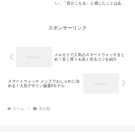
い」「音がこもる」と感じたことはあり
ませんか？実はそれ、多くの場合“付け
方”が原因です。どんなに性能の良いイヤ
ホンでも、正しい装着方法を知らないと
本来の音質も安定感も発...
スポンサーリンク
メルカリで人気のスマートウォッチまと
め！安く買う＆高く売るコツを紹介
スマートウォッチ メンズでおしゃれに決
める！人気デザイン厳選5モデル
ホーム
未分類