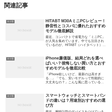
関連記事
HITABT M30AミニPCレビュー！
未分類
静音性とコスパに優れたおすすめ
モデル徹底解説
最近、コンパクトで省電力な「ミニPC」
が人気を集めています。中でも注目され
ているのが、HITABT（ハイタベット）
M30A。低価格ながら、16GBメモリと
512GB SSDを搭載し、デスク周りをすっ
きりさせたい人にぴったりの一台です。
iPhone廉価版、結局どれを選べ
未分類
今回は...
ばいい？後悔しない買い方とおす
すめモデルを徹底比較
「iPhone欲しいけど、最新のは高すぎ
る…」「でも、安いモデルって性能的に
大丈夫なの？」こんな風に思っているあ
なたに、ぜひ読んでほしい。今回は
「iPhone廉価版」に焦点を当てて、どれ
を選べば後悔しないのかを徹底的に解説
スマートウォッチとスマートバン
未分類
していくよ。結論か...
ドの違いは？用途別おすすめの選
び方
最近、腕時計型のデバイスをつけている