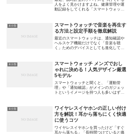
人をよく見かけますよね。健康管理や運
動記録をしてくれる「スマートウォッ
チ」や「スマートバンド」は、もはや日
常のツールになりつつあります。でも実
際、どっちを選べばいいの？どう違う
スマートウォッチで音楽を再生す
未分類
の？そんな疑問を持っている方...
る方法と設定手順を徹底解説
最近のスマートウォッチは、通知確認や
ヘルスケア機能だけでなく「音楽を聴
く」ためのデバイスとしても進化してい
ます。通勤中やランニング中に、スマホ
を持たずに音楽を楽しめたら便利ですよ
ね。この記事では、スマートウォッチで
スマートウォッチ メンズでおし
未分類
音楽を再生するための方法と...
ゃれに決める！人気デザイン厳選
5モデル
スマートウォッチと聞くと、「運動管
理」や「通知確認」がメインのガジェッ
トというイメージを持つ人も多いはず。
でも最近では、ファッションの一部とし
て身につける“おしゃれアイテム”としても
注目されています。特にメンズ向けモデ
ワイヤレスイヤホンの正しい付け
未分類
ルは、ビジネスシーンで...
方を解説！耳から落ちにくく快適
に使うコツ
ワイヤレスイヤホンを買ったけど「すぐ
耳から落ちる」「長時間つけていると痛