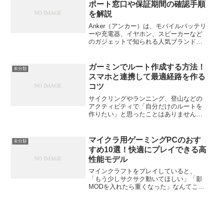
ポート窓口や保証期間の確認手順
を解説
Anker（アンカー）は、モバイルバッテリ
ーや充電器、イヤホン、スピーカーなど
のガジェットで知られる人気ブランドで
す。使い勝手が良く、コストパフォーマ
ンスが高いことで多くのユーザーに支持
されています。しかし、どんなに優れた
ガーミンでルート作成する方法！
未分類
製品でも、時には故...
スマホと連携して最適経路を作る
コツ
サイクリングやランニング、登山などの
アクティビティで「自分だけのルートを
作りたい」と思ったことはありません
か？そんなときに活躍するのが、
Garmin（ガーミン）のルート作成機能。
スマホと連携することで、思い立ったそ
マイクラ用ゲーミングPCのおす
未分類
の場で最適な経路を設計でき...
すめ10選！快適にプレイできる高
性能モデル
マインクラフトをプレイしていると、
「もう少しサクサク動いてほしい」「影
MODを入れたら重くなった」なんてこ
と、ありますよね。そんなときに気にな
るのが“ゲーミングPC”。でも、どんなス
ペックが必要で、どんなモデルを選べば
いいのか……意外とわか...