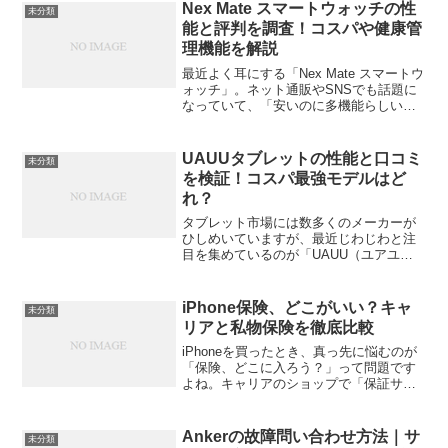
Nex Mate スマートウォッチの性
未分類
能と評判を調査！コスパや健康管
理機能を解説
最近よく耳にする「Nex Mate スマートウ
ォッチ」。ネット通販やSNSでも話題に
なっていて、「安いのに多機能らしい」
と気になっている方も多いのではないで
しょうか。この記事では、実際の性能や
評判、どんな人に向いているのかを詳し
UAUUタブレットの性能と口コミ
未分類
く紹介します...
を検証！コスパ最強モデルはど
れ？
タブレット市場には数多くのメーカーが
ひしめいていますが、最近じわじわと注
目を集めているのが「UAUU（ユアユ
ー）」というブランド。Amazonなどの通
販サイトで見かけて気になった、という
人も多いのではないでしょうか。今回
iPhone保険、どこがいい？キャ
未分類
は、そんなUAUUタ...
リアと私物保険を徹底比較
iPhoneを買ったとき、真っ先に悩むのが
「保険、どこに入ろう？」って問題です
よね。キャリアのショップで「保証サー
ビスはいかがですか？」って必ず聞かれ
るし、でも月額いくらかかるのか、実際
に壊れたときにいくら自己負担があるの
Ankerの故障問い合わせ方法｜サ
未分類
か、よくわからない...