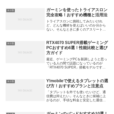
ガーミンを使ったトライアスロン
未分類
完全攻略！おすすめ機種と活用法
トライアスロンに挑戦してみたいけれ
ど、どんな機材を使えばいいのか分から
ない。そんなときに多くのアスリートが
口をそろえて勧めるのが「ガーミン
（Garmin）」のウォッチです。ラン、バ
イク、スイム――3種目すべてをカバーす
RTX4070 SUPER搭載ゲーミング
未分類
るGarminは、まさ...
PCおすすめ6選！性能比較と選び
方ガイド
最近、ゲーミングPCを新調しようと思っ
ている人の間で話題になっているのが
「RTX4070 SUPER」搭載モデルです。
2024年に登場したこのGPUは、価格と性
能のバランスが非常に良く、
1440p（WQHD）ゲーミングでは理想的
Y!mobileで使えるタブレットの選
未分類
な選択肢と言...
び方！おすすめプランと注意点
「タブレットを外でも使いたいけど、通
信費は抑えたい」そんなときに候補に上
がるのが、手頃な料金と安定した通信で
人気のY!mobile（ワイモバイル）です。
今回は、Y!mobileでタブレットを使う方
法から、対応機種の選び方、そしておす
ガーミンのバンドおすすめ10選！