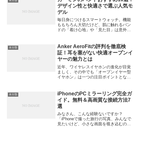
未分類
すめのプ...
デザイン性と快適さで選ぶ人気モ
デル
毎日身につけるスマートウォッチ。機能
ももちろん大切だけど、肌に触れるバン
ドの「着け心地」や「見た目」は意外と
使い勝手を左右します。特にガーミン
（Garmin）は、ランナーやアウトドア
派、ビジネスパーソンなど幅広い層に人
Anker AeroFitの評判を徹底検
未分類
気があるため、シーンに...
証！耳を塞がない快適オープンイ
ヤーの魅力とは
近年、ワイヤレスイヤホンの進化が目覚
ましく、その中でも「オープンイヤー型
イヤホン」は一つの注目ポイントとなっ
ています。耳を塞がないことで周囲の音
をしっかりと聴きながらも、音楽や通話
を楽しむことができるという特長を持つ
iPhoneのPCミラーリング完全ガ
未分類
オープンイヤー型イヤホン...
イド。無料＆高画質な接続方法7
選
みなさん、こんな経験ないですか？
「iPhoneで撮った旅行の写真、みんなで
見たいけど、小さな画面を覗き込むのは
しんどい…」「仕事のプレゼン、iPhone
の資料をそのままプロジェクターに映せ
たら楽なのに」「スマホゲーム、PCの大