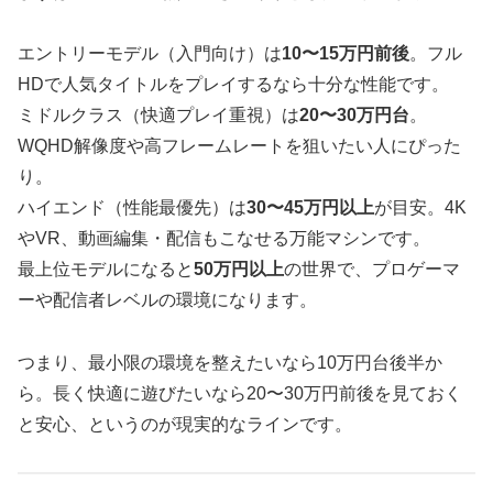
エントリーモデル（入門向け）は
10〜15万円前後
。フル
HDで人気タイトルをプレイするなら十分な性能です。
ミドルクラス（快適プレイ重視）は
20〜30万円台
。
WQHD解像度や高フレームレートを狙いたい人にぴった
り。
ハイエンド（性能最優先）は
30〜45万円以上
が目安。4K
やVR、動画編集・配信もこなせる万能マシンです。
最上位モデルになると
50万円以上
の世界で、プロゲーマ
ーや配信者レベルの環境になります。
つまり、最小限の環境を整えたいなら10万円台後半か
ら。長く快適に遊びたいなら20〜30万円前後を見ておく
と安心、というのが現実的なラインです。