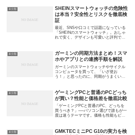
け方法の違いや選び方のポイントを紹介
しつつ、快適に使えるおすすめモデルを
SHEINスマートウォッチの危険性
未分類
10種類ピックアップしま...
は本当？安全性とリスクを徹底検
証
最近、SNSや口コミで話題になっている
「SHEINのスマートウォッチ」。おしゃ
れで安く、デザインも可愛いと評判です
が、一方で「危険性がある」「データが
心配」といった声も聞かれます。この記
事では、SHEINスマートウォッチの安全
ガーミンの同期方法まとめ！スマ
未分類
性を物理面・情...
ホやアプリとの連携手順を解説
ガーミンのスマートウォッチやサイクル
コンピュータを買って、「いざ使お
う！」と思ったのに、同期がうまくいか
ない…。そんな経験はありませんか？
Garminは多機能なだけに、最初の設定で
つまずきやすい部分もあります。この記
ゲーミングPCと普通のPCどっち
未分類
事では、ガーミンの同期方...
が買い？性能と価格差を徹底比較
「ゲーミングPCと普通のPC、どっちを
買うべき？」──パソコン選びで誰もが一
度は迷うテーマです。価格も性能もピン
キリで、何を基準に決めたらいいのかわ
からない。そんな人のために、この記事
では両者の違いをわかりやすく整理し、
GMKTECミニPC G10の実力を検
未分類
用途別におすすめの選...