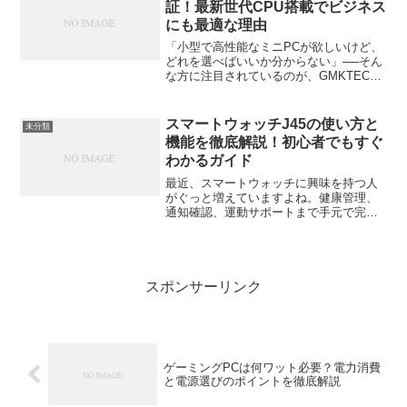
証！最新世代CPU搭載でビジネス
にも最適な理由
「小型で高性能なミニPCが欲しいけど、
どれを選べばいいか分からない」──そん
な方に注目されているのが、GMKTECの
最新モデル「G10」です。デスクの上に
すっきり置けて、価格も手頃。それでい
てビジネスでも十分に使えるパワーを持
スマートウォッチJ45の使い方と
未分類
つと話題になっ...
機能を徹底解説！初心者でもすぐ
わかるガイド
最近、スマートウォッチに興味を持つ人
がぐっと増えていますよね。健康管理、
通知確認、運動サポートまで手元で完結
する便利さは、一度使うと手放せないほ
ど。そんな中でも「コスパが良い」「デ
ザインがスタイリッシュ」と話題なのが
**スマートウォッチJ4...
スポンサーリンク
ゲーミングPCは何ワット必要？電力消費
と電源選びのポイントを徹底解説