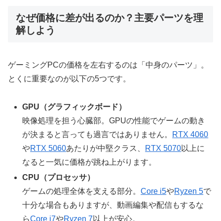
なぜ価格に差が出るのか？主要パーツを理
解しよう
ゲーミングPCの価格を左右するのは「中身のパーツ」。
とくに重要なのが以下の5つです。
GPU（グラフィックボード）
映像処理を担う心臓部。GPUの性能でゲームの動き
が決まると言っても過言ではありません。
RTX 4060
や
RTX 5060
あたりが中堅クラス、
RTX 5070
以上に
なると一気に価格が跳ね上がります。
CPU（プロセッサ）
ゲームの処理全体を支える部分。
Core i5
や
Ryzen 5
で
十分な場合もありますが、動画編集や配信もするな
ら
Core i7
や
Ryzen 7
以上が安心。