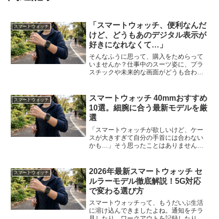
「スマートウォッチ、便利なんだ
スマートウォッチ
けど、どうもあのデジタル表示が
好きになれなくて…」
そんなふうに思って、購入をためらって
いませんか？仕事中のスーツ姿に、プラ
スチックや未来的な画面がどうも合わな
い。せっかく機能が良くても、普段のフ
ァッションに合わせづらいのは、ちょっ
と残念ですよね。でも大丈夫。実は今、
スマートウォッチ 40mmおすすめ
スマートウォッチ
「機能はスマート、見た目...
10選。細腕に合う最新モデルを厳
選
「スマートウォッチが欲しいけど、ケー
スが大きすぎて自分の手首には合わない
かも…」そう思ったことはありません
か？特に手首が細めの方にとって、
45mmや46mmのいわゆる“デカ厚”モデル
は、見た目のバランスが悪くなるだけで
2026年最新スマートウォッチ セ
スマートウォッチ
なく、服の袖に引っかか...
ルラーモデル徹底解説！5G対応
で変わる選び方
スマートウォッチって、もうだいぶ生活
に溶け込んできましたよね。通知をチラ
見したり、ワークアウトを記録したり。