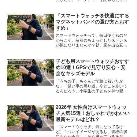
でも「スマホを持たずに外に出られる自
由」を一度味わうと、もう戻れなくな
る。それがセルラーモデルの魔力です。
「スマートウォッチを快適にする
スマートウォッチ
2026年は特にエキサイテ...
マグネットバンドの選び方とおす
すめ」
スマートウォッチって、毎日使うものだ
からこそ、装着のちょっとしたストレス
が気になりませんか？朝、家を出る直前
に「あ、穴の位置が合わない」とイライ
ラしたり、昼過ぎに手首がなんとなく窮
屈で時計をずらしたり。僕自身、普通の
子ども用スマートウォッチおすす
スマートウォッチ
バンドを使っていたときは...
め10選！GPSで見守り安心・安
全なキッズモデル
「うちの子、ちゃんと学校に着いたか
な」「習い事の帰り道、今どこを歩いて
るんだろう」小学生の子どもを持つ親な
ら、誰もが一度はそんな不安を感じたこ
とがあるはずです。スマホを持たせるの
はまだ早い気がするし、でも連絡手段は
2026年 女性向けスマートウォッ
スマートウォッチ
確保しておきたい。そんな悩...
チ人気15選！おしゃれでかわいい
最新モデルはどれ？
「スマートウォッチ、気になってるけ
ど、ごついイメージがあるし、普段の服
に合うか不安…」そう思っているあなた