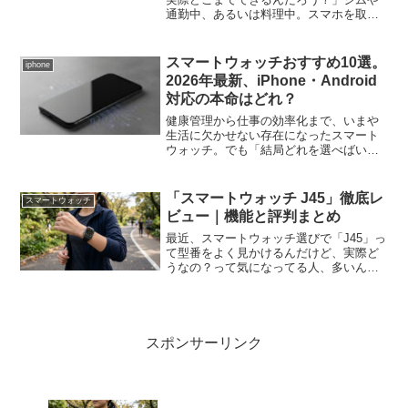
通勤中、あるいは料理中。スマホを取り
出すのがちょっと面倒な瞬間って、意外
と多いですよね。手首の端末でサッと返
信できたら、どんなにラクだろう。で
スマートウォッチおすすめ10選。
iphone
も、機種によって「でき...
2026年最新、iPhone・Android
対応の本命はどれ？
健康管理から仕事の効率化まで、いまや
生活に欠かせない存在になったスマート
ウォッチ。でも「結局どれを選べばいい
の？」と迷っていませんか。2026年の最
新モデルは、バッテリー持ちも健康機能
も格段に進化しています。この記事で
「スマートウォッチ J45」徹底レ
スマートウォッチ
は、実際のテスト結果や...
ビュー｜機能と評判まとめ
最近、スマートウォッチ選びで「J45」っ
て型番をよく見かけるんだけど、実際ど
うなの？って気になってる人、多いんじ
ゃないかな。たしかに、ネットでパッと
検索すると、見た目はスタイリッシュだ
し、機能もてんこ盛り。しかも値段がび
っくりするくらい手頃...
スポンサーリンク