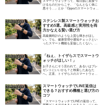
スマートウォッチって、毎日肌に直接つ
けるものだからこそ、「なんとなく体に
悪そう…」とか「Oppoのスマートウォッ
チって安全なの？」って気になりますよ
ね。特に海外メーカーだと、なんとなく
心配になってしまう気持ち、よくわかり
ステンレス製スマートウォッチお
スマートウォッチ
ます。結論から言うと...
すすめ5選。高級感と実用性を両
方かなえる賢い選び方
高級腕時計のような上質な輝きがほし
い。でも、健康管理や通知チェックとい
ったスマート機能も妥協したくない。そ
んな悩みを解決してくれるのが、ステン
レス製スマートウォッチです。この記事
では、実際にステンレスモデルを探して
「ねぇ、トイザらスでスマートウ
スマートウォッチ
いる方に向けて、厳選した5...
ォッチがほしい！」
お子さんにそう言われて、あるいはプレ
ゼントにいいかも？と検索したあなた
へ。正直、トイザらスのスマートウォッ
チって、おもちゃなの？ちゃんと使える
の？って思いますよね。結論から言う
と、これがなかなか奥深いんです。ぱっ
スマートウォッチでLINE返信は
スマートウォッチ
と見はキッズ向けのデジタルお...
できる？おすすめ機種と選び方の
コツ
「スマートウォッチでLINEの返信って、
実際どこまでできるんだろう？」ジムや