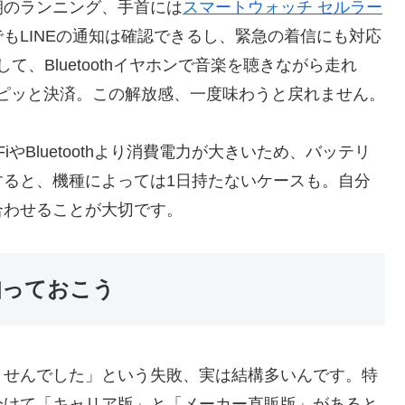
朝のランニング、手首には
スマートウォッチ セルラー
もLINEの通知は確認できるし、緊急の着信にも対応
で再生して、Bluetoothイヤホンで音楽を聴きながら走れ
Dでピッと決済。この解放感、一度味わうと戻れません。
やBluetoothより消費電力が大きいため、バッテリ
すると、機種によっては1日持たないケースも。自分
合わせることが大切です。
知っておこう
ませんでした」という失敗、実は結構多いんです。特
分けて「キャリア版」と「メーカー直販版」があると