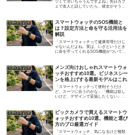
ツくて浮いちゃうんですよね」先日カフ
ェで友人と話していたら、彼女がそうこ
ぼしました。細めの手首に合う時計をず
っと探しているけれど、どれもサイズが
大きすぎるか、逆に機能が削られすぎて
スマートウォッチのSOS機能と
スマートウォッチ
いるかの二者択一。ああ、...
は？設定方法と命を守る活用法を
解説
「スマートウォッチって健康管理だけじ
ゃないんだよね。実は、いざというとき
に命を守ってくれるSOS機能がついてる
って知ってました？」最近、スマートウ
ォッチを選ぶ基準が変わってきていま
す。歩数や心拍数はもちろん大事。で
メンズ向けおしゃれスマートウォ
スマートウォッチ
も、それ以上に注目されてい...
ッチおすすめ10選。ビジネスシー
ンを格上げする最新モデルはこれ
「スマートウォッチって便利そうだけ
ど、スーツに合うのかな」「機能は欲し
いけど、デザインで妥協したくない」そ
う思っている男性は多いはずです。実
際、ここ数年でメンズ向けおしゃれスマ
ートウォッチの選択肢は爆発的に増えま
ビックカメラで買えるスマートウ
スマートウォッチ
した。仕事にもプライベートに...
ォッチおすすめ10選。機能と選び
方のプロ厳選ガイド
「スマートウォッチ、気になるけど種類