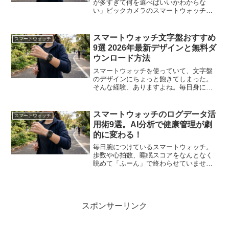
が多すぎて何を選べばいいかわからな
い」ビックカメラのスマートウォッチ売
り場に立って、そう思ったことはありま
せんか？実は今、スマートウォッチはか
つてないほど進化しています。健康管理
スマートウォッチ文字盤おすすめ
スマートウォッチ
はもちろん、キャッシュレス...
9選 2026年最新デザインと無料ダ
ウンロード方法
スマートウォッチを使っていて、文字盤
のデザインにちょっと飽きてしまった。
そんな経験、ありますよね。毎日身につ
けるものだからこそ、気分やファッショ
ンに合わせて文字盤を変えたい。とはい
え「ダウンロードって安全なの？」「種
スマートウォッチのログデータ活
スマートウォッチ
類が多すぎて選べない」「...
用術9選。AI分析で健康管理が劇
的に変わる！
毎日腕につけているスマートウォッチ。
歩数や心拍数、睡眠スコアをなんとなく
眺めて「ふーん」で終わらせていません
か？実はそれ、宝の山を横目でチラ見し
て通り過ぎているようなものです。2026
年の今、スマートウォッチが記録するロ
グデータの活用方法は...
スポンサーリンク