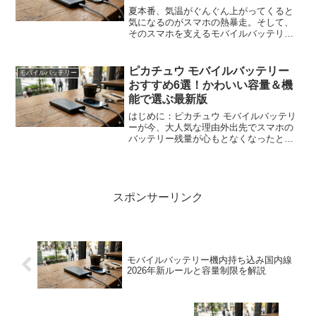
夏本番、気温がぐんぐん上がってくると
気になるのがスマホの熱暴走。そして、
そのスマホを支えるモバイルバッテリー
の「熱」問題です。「そうだ、保冷バッ
グに入れて持ち歩けばいいんじゃな
い？」その発想、実は半分正解で、半分
ピカチュウ モバイルバッテリー
モバイルバッテリー
は大きなリスクを伴います。今...
おすすめ6選！かわいい容量＆機
能で選ぶ最新版
はじめに：ピカチュウ モバイルバッテリ
ーが今、大人気な理由外出先でスマホの
バッテリー残量が心もとなくなったと
き、カバンから「ピカッ」と輝くあの黄
色い相棒を取り出せたら……ちょっとテ
ンション上がりませんか。ただ充電する
だけじゃない。かわいくて...
スポンサーリンク
モバイルバッテリー機内持ち込み国内線
2026年新ルールと容量制限を解説