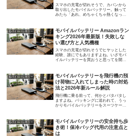
スマホの充電が切れそうで、カバンから
取り出したモバイルバッテリー。触って
みたら「あれ、めちゃくちゃ熱くなって
る…」そんな経験、ありませんか？「こ
れ、このまま使って大丈夫？」「冷蔵庫
で冷やしたら早く冷えるかな？」焦る気
モバイルバッテリー Amazonラン
モバイルバッテリー
持ち、すごくわかります。...
キング2026年最新版！失敗しな
い選び方と人気機種
スマホの充電が切れそうでヒヤッとした
経験、誰にでもありますよね。いざモバ
イルバッテリーを買おうと思ってを開い
ても、種類が多すぎてどれが自分に合う
のかわからない。そんな悩みを抱えてい
るあなたのために、今回は2026年4月現在
モバイルバッテリーを飛行機の預
モバイルバッテリー
の売れ筋ランキング...
け荷物に入れてしまった時の対処
法と2026年新ルール解説
飛行機に乗る前って、何かとバタバタし
ますよね。パッキングに追われて、うっ
かりモバイルバッテリーをスーツケース
に放り込んだまま預けてしまった…。チ
ェックインカウンターを離れた直後に
「あっ！」と血の気が引いた経験、実は
モバイルバッテリーの安全持ち歩
モバイルバッテリー
あなただけじゃありません。...
き術！保冷バッグ代用の注意点と
は