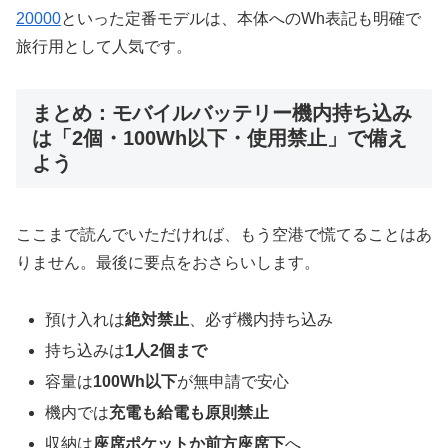
20000
といった定番モデルは、本体へのWh表記も明確で
旅行用として人気です。
まとめ：モバイルバッテリー機内持ち込み
は「2個・100Wh以下・使用禁止」で備え
よう
ここまで読んでいただければ、もう空港で慌てることはあ
りません。最後に要点をおさらいします。
預け入れは
絶対禁止
、必ず機内持ち込み
持ち込みは
1人2個まで
容量は
100Wh以下
が無申請で安心
機内では
充電も給電も原則禁止
収納は
座席ポケットか前方座席下
へ