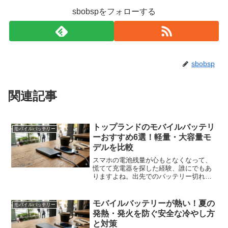
sbobspをフォローする
sbobsp
関連記事
トップランドのモバイルバッテリ
モバイルバッテリー
ーおすすめ6選！軽量・大容量モ
デルを比較
スマホの電池残量が心もとなくなって、
慌てて充電器を探した経験、誰にでもあ
りますよね。出先でのバッテリー切れほ
ど困るものはありません。そこで頼りに
なるのがモバイルバッテリーですが、い
ざ選ぼうとすると「どこのメーカーがい
モバイルバッテリーが熱い！夏の
モバイルバッテリー
いの？」「大容量と軽量、...
発熱・発火を防ぐ安全な冷やし方
と対策