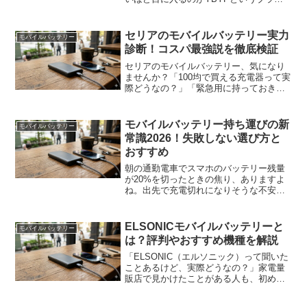
ドです。22000mAhという巨大な容量を
謳いながら、価格は3,000円台。しかも
「超小型」「4本ケーブル内蔵」と、欲し
セリアのモバイルバッテリー実力
モバイルバッテリー
い機...
診断！コスパ最強説を徹底検証
セリアのモバイルバッテリー、気になり
ませんか？「100均で買える充電器って実
際どうなの？」「緊急用に持っておきた
いけど、ちゃんと使えるのか不安…」そ
んな声をよく耳にします。今回は実際に
セリアで手に入るモバイルバッテリーを
モバイルバッテリー持ち運びの新
モバイルバッテリー
手に取って、その実力...
常識2026！失敗しない選び方と
おすすめ
朝の通勤電車でスマホのバッテリー残量
が20%を切ったときの焦り、ありますよ
ね。出先で充電切れになりそうな不安を
抱えたまま過ごすのって、結構ストレス
です。でも安心してください。今はコン
パクトで高性能なモバイルバッテリーが
ELSONICモバイルバッテリーと
モバイルバッテリー
たくさん出ています。問...
は？評判やおすすめ機種を解説
「ELSONIC（エルソニック）って聞いた
ことあるけど、実際どうなの？」家電量
販店で見かけたことがある人も、初めて
名前を聞いた人も、そんな疑問を持って
いるんじゃないでしょうか。モバイルバ