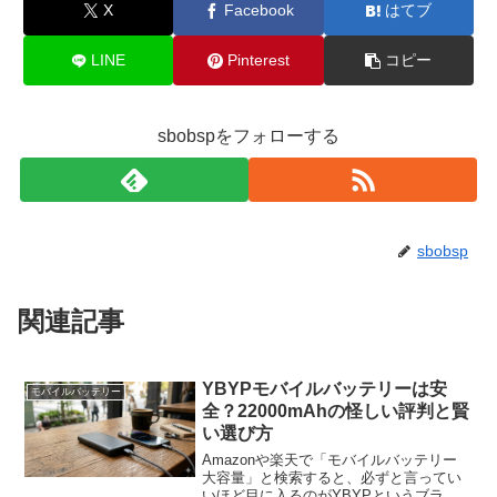
X
Facebook
はてブ
LINE
Pinterest
コピー
sbobspをフォローする
sbobsp
関連記事
YBYPモバイルバッテリーは安
モバイルバッテリー
全？22000mAhの怪しい評判と賢
い選び方
Amazonや楽天で「モバイルバッテリー
大容量」と検索すると、必ずと言ってい
いほど目に入るのがYBYPというブラン