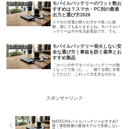
ッテリーって世の中に星の数ほどあっ
モバイルバッテリーのワット数お
モバイルバッテリー
て、どれを選べばいい...
すすめは？スマホ・PC別の最適
出力と選び方2026
スマホの充電が残りわずかで焦った経
験、誰にでもありますよね。モバイルバ
ッテリーは今や生活必需品です。でも、
いざ買おうとすると「ワット数ってどれ
くらい必要？」「自分のスマホに合うの
は？」と迷ってしまうもの。特に最近
モバイルバッテリー発火しない安
モバイルバッテリー
は、ノートPCまで充電できる...
全な選び方｜事故を防ぐ基準とお
すすめ製品
「カバンの中でモバイルバッテリーが熱
くなってて焦った…」「寝てる間に充電
してたけど、これって大丈夫なのかな」
こんな不安、感じたことありませんか？
実際にニュースでもモバイルバッテリー
の発火事故が報じられていて、身近なア
イテムだけに心配になりま...
スポンサーリンク
MATECHモバイルバッテリーおすすめ7
選｜薄型軽量の最強モデルで失敗しない