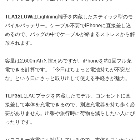
TLA12LUW
はLightning端子を内蔵したスティック型のモ
バイルバッテリー。ケーブル不要でiPhoneに直接差し込
めるので、バッグの中でケーブルが絡まるストレスから解
放されます。
容量は2,600mAhと控えめですが、iPhoneを約1回フル充
電できる計算です。「今日はちょっと電池持ちが不安だ
な」という日にさっと取り出して使える手軽さが魅力。
TLP35L
はACプラグを内蔵したモデル。コンセントに直
接差して本体を充電できるので、別途充電器を持ち歩く必
要がありません。出張や旅行時に荷物を減らしたい人にぴ
ったりです。
パススルー充電にも対応しているので、本体をコンセント