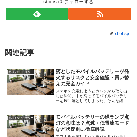
sbobspをフォローする
sbobsp
関連記事
落としたモバイルバッテリーが発
モバイルバッテリー
火するリスクと安全確認・買い替
えの完全ガイド
スマホを充電しようとカバンから取り出
した瞬間、手が滑ってモバイルバッテリ
ーを床に落としてしまった。そんな経
験、ありませんか。「見た目は大丈夫そ
うだけど、このまま使って本当に大丈夫
かな」「発火したらどうしよう」という
モバイルバッテリーの緑ランプ点
モバイルバッテリー
不安が頭をよぎりますよね。...
灯の意味は？点滅・低電流モード
など状況別に徹底解説
スマホを充電しようとモバイルバッテリ