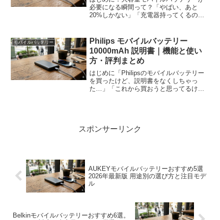
必要になる瞬間って？「やばい、あと
20%しかない」「充電器持ってくるの忘
れた…」「旅行中にスマホのバッテリー
切れたらどうしよう」こんなヒヤッとし
た経験、一度はありますよね。スマホは
Philips モバイルバッテリー
モバイルバッテリー
僕たちの生活に欠かせない...
10000mAh 説明書｜機能と使い
方・評判まとめ
はじめに「Philipsのモバイルバッテリー
を買ったけど、説明書をなくしちゃっ
た…」「これから買おうと思ってるけ
ど、実際どんな機能があるの？」そんな
声がよく聞かれます。特に10000mAhク
ラスは持ち運びと容量のバランスが絶妙
で、通勤や旅行...
スポンサーリンク
AUKEYモバイルバッテリーおすすめ5選
2026年最新版 用途別の選び方と注目モデ
ル
Belkinモバイルバッテリーおすすめ6選。