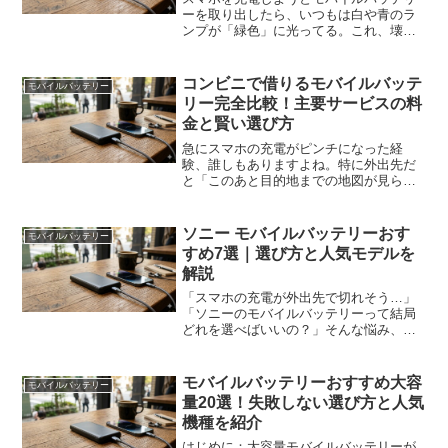
ーを取り出したら、いつもは白や青のラ
ンプが「緑色」に光ってる。これ、壊れ
たのかな？ それとも何か特別な状態な
の？実はそれ、故障じゃありません。む
しろ「ちゃんと賢く動いてますよ」とい
コンビニで借りるモバイルバッテ
モバイルバッテリー
うサインであることがほと...
リー完全比較！主要サービスの料
金と賢い選び方
急にスマホの充電がピンチになった経
験、誰しもありますよね。特に外出先だ
と「このあと目的地までの地図が見られ
ない」「決済アプリが使えない」とかな
り焦ります。そんなとき、いま一番手軽
で確実なのが「コンビニでモバイルバッ
ソニー モバイルバッテリーおす
モバイルバッテリー
テリーを借りる」という選択...
すめ7選｜選び方と人気モデルを
解説
「スマホの充電が外出先で切れそう…」
「ソニーのモバイルバッテリーって結局
どれを選べばいいの？」そんな悩み、あ
りますよね。特にソニー製品はXperiaユ
ーザーからの信頼が厚い一方で、「今っ
てまだ売ってるの？」「最新モデルはど
モバイルバッテリーおすすめ大容
モバイルバッテリー
れ？」と迷ってしま...
量20選！失敗しない選び方と人気
機種を紹介
はじめに：大容量モバイルバッテリーが