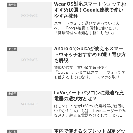
プや機能があり、どれを選ぶか迷ってし
Wear OS対応スマートウォッチお
未分類
まうことも多いでしょう。...
すすめ10選！Google連携で使い
やすさ抜群
スマートウォッチ選びで迷っている人
へ。「Google連携で便利に使いたい」
「健康管理や通知を手軽にしたい」――
そんな人にぴったりなのが、Wear OS対
応スマートウォッチです。この記事で
は、Wear OSの魅力や選び方のポイン
AndroidでSuicaが使えるスマー
未分類
ト、そしておす...
トウォッチおすすめ10選！選び方
も解説
通勤や通学、買い物で毎日使う
「Suica」。いまではスマートウォッチで
も使えるようになり、「スマホを取り出
さずに改札を通れる！」という便利さが
人気を集めています。この記事では、
Androidユーザー向けにSuica対応スマー
LaVieノートパソコンに最適な充
未分類
トウォッチの選び...
電器の選び方とは？
はじめに：なぜLaVieの充電器選びは難し
いのか？こんにちは、LaVieユーザーのみ
なさん。純正充電器を無くしてしまっ
た、あるいは予備が欲しいと思い、ネッ
トで検索してみたものの、種類が多すぎ
てどれを選べばいいか迷っていません
車内で使えるタブレット固定グッ
未分類