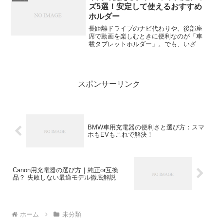
か？「電圧は19...
ズ5選！安定して使えるおすすめ
ホルダー
長距離ドライブのナビ代わりや、後部座
席で動画を楽しむときに便利なのが「車
載タブレットホルダー」。でも、いざ探
してみると種類が多すぎて迷ってしまい
ますよね。「吸盤式」「ヘッドレスト固
定」「ドリンクホルダー差し込み」な
ど、どれを選べばいいのか悩...
スポンサーリンク
BMW車用充電器の便利さと選び方：スマ
ホもEVもこれで解決！
Canon用充電器の選び方｜純正or互換
品？ 失敗しない最適モデル徹底解説
ホーム
未分類