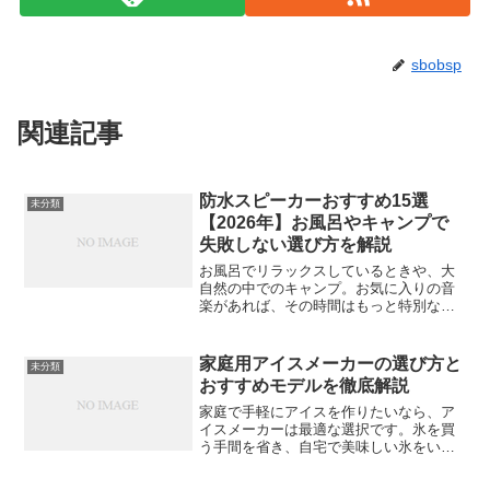
sbobsp
関連記事
防水スピーカーおすすめ15選
未分類
【2026年】お風呂やキャンプで
失敗しない選び方を解説
お風呂でリラックスしているときや、大
自然の中でのキャンプ。お気に入りの音
楽があれば、その時間はもっと特別なも
のになりますよね。そこで欠かせないの
が「防水スピーカー」です。しかし、い
ざ選ぼうとすると「IPXって何？」「お風
家庭用アイスメーカーの選び方と
未分類
呂で使っても本当に壊...
おすすめモデルを徹底解説
家庭で手軽にアイスを作りたいなら、ア
イスメーカーは最適な選択です。氷を買
う手間を省き、自宅で美味しい氷をいつ
でも楽しめる便利なアイテムです。しか
し、アイスメーカーにはさまざまなタイ