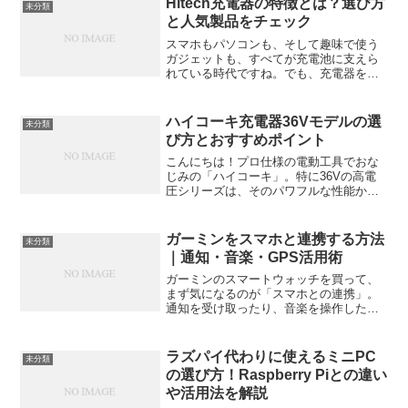
Hitech充電器の特徴とは？選び方
未分類
と人気製品をチェック
スマホもパソコンも、そして趣味で使う
ガジェットも、すべてが充電池に支えら
れている時代ですね。でも、充電器を何
となく選んでいませんか？充電器はただ
電気を流すだけの道具じゃないんです。
バッテリーの寿命も、パフォーマンス
ハイコーキ充電器36Vモデルの選
未分類
も、場合によっては安全性さ...
び方とおすすめポイント
こんにちは！プロ仕様の電動工具でおな
じみの「ハイコーキ」。特に36Vの高電
圧シリーズは、そのパワフルな性能から
多くの職人さんやDIY上級者に支持されて
います。でも、「36Vって専用の充電器
が必要なの？」「どのモデルを選べばい
ガーミンをスマホと連携する方法
未分類
いの？」と悩む方...
｜通知・音楽・GPS活用術
ガーミンのスマートウォッチを買って、
まず気になるのが「スマホとの連携」。
通知を受け取ったり、音楽を操作した
り、GPSを活かしてデータを管理したり
――その真価は、スマホとつないでこそ
発揮されます。この記事では、ガーミン
ラズパイ代わりに使えるミニPC
未分類
をスマホと連携する方法か...
の選び方！Raspberry Piとの違い
や活用法を解説