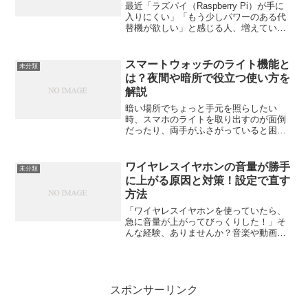
最近「ラズパイ（Raspberry Pi）が手に
入りにくい」「もう少しパワーのある代
替機が欲しい」と感じる人、増えていま
せんか？そんな時に注目されているの
が、“ミニPC”です。小型で静か、しかも
ラズパイより高性能。今回は、ラズパイ
スマートウォッチのライト機能と
未分類
代わりに使...
は？夜間や暗所で役立つ使い方を
解説
暗い場所でちょっと手元を照らしたい
時、スマホのライトを取り出すのが面倒
だったり、両手がふさがっていると困る
ことがありますよね。そんなとき意外と
頼りになるのが、スマートウォッチのラ
イト機能です。最近ではこの「ライト機
ワイヤレスイヤホンの音量が勝手
未分類
能」が進化していて、ただ文...
に上がる原因と対策！設定で直す
方法
「ワイヤレスイヤホンを使っていたら、
急に音量が上がってびっくりした！」そ
んな経験、ありませんか？音楽や動画を
楽しんでいるときに、勝手に音が大きく
なると本当にストレスですよね。耳にも
負担がかかるし、気づかないうちに聴力
へのリスクにもなりかねま...
スポンサーリンク