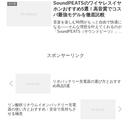
8945HSを搭載し、手のひらサ...
SoundPEATSのワイヤレスイヤ
未分類
ホンおすすめ5選！高音質でコス
パ最強モデルを徹底比較
音楽を楽しむ時間がもっと自由で快適に
なる——そんな理想を叶えてくれるのが
「SoundPEATS（サウンドピーツ）」の
ワイヤレスイヤホン。最近では、1万円を
切る価格でも驚くほどの高音質モデルが
続々と登場しています。この記事では、
SoundPE...
スポンサーリンク
リポバッテリー充電器の選び方とおすす
め商品5選
リン酸鉄リチウムイオンバッテリー充電
器の使い方とおすすめ：安全で長持ちさ
せる極意