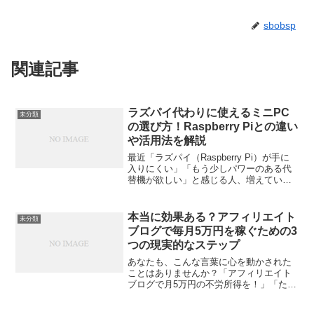
sbobsp
関連記事
ラズパイ代わりに使えるミニPC
未分類
の選び方！Raspberry Piとの違い
や活用法を解説
最近「ラズパイ（Raspberry Pi）が手に
入りにくい」「もう少しパワーのある代
替機が欲しい」と感じる人、増えていま
せんか？そんな時に注目されているの
が、“ミニPC”です。小型で静か、しかも
ラズパイより高性能。今回は、ラズパイ
本当に効果ある？アフィリエイト
未分類
代わりに使...
ブログで毎月5万円を稼ぐための3
つの現実的なステップ
あなたも、こんな言葉に心を動かされた
ことはありませんか？「アフィリエイト
ブログで月5万円の不労所得を！」「たっ
た3ヶ月で収益化に成功！」確かに魅力的
な響きですよね。しかし、多くの人がそ