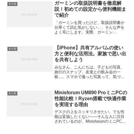
の道半ばで挫折しているのも事実。今回
ガーミンの取扱説明書を徹底解
未分類
は、華やかな成功談の...
説！初めての設定から便利機能ま
で紹介
「ガーミンを買ったけど、取扱説明書が
分厚くて読む気がしない…」そんな声を
よく耳にします。実際、ガーミン
（Garmin）のスマートウォッチは高性能
で、多機能ゆえに最初の設定で戸惑う人
も多いんです。でも安心してください。
【iPhone】共有アルバムの使い
未分類
この記事では、公式の取扱...
方と便利な活用法。家族で思い出
を共有しよう
みなさん、こんにちは。子どもの写真、
旅行のスナップ、友達との飲み会の一
枚…。スマホで撮った写真って、気づけ
ば数えきれないほど溜まってますよね。
「この前の旅行の写真、あのメンバーに
も送りたいんだけど、LINEだと画質が落
Minisforum UM890 ProミニPCの
未分類
ちちゃうし、一枚ずつ送...
性能比較！Ryzen搭載で快適作業
を実現する理由
デスクの上をスッキリさせたい。でも性
能は妥協したくない——そんな人に注目
されているのが、MinisforumのミニPCシ
リーズ。その中でもとくに話題になって
いるのが「UM890 Pro」です。Ryzen 9