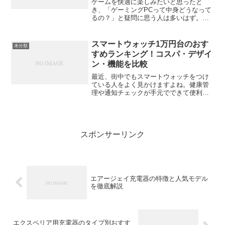
ゲームを快適に楽しみたいと思ったと
き、「ゲーミングPCって中身どうなって
るの？」と疑問に思う人は多いはず。見
た目はただの箱でも、その中には性能を
左右する重要なパーツがぎっしり詰まっ
ています。この記事では、初心者でもわ
スマートウォッチ1万円台のおす
未分類
かるように、ゲーミングP...
すめランキング！コスパ・デザイ
ン・機能を比較
最近、街中でもスマートウォッチをつけ
ている人をよく見かけますよね。健康管
理や通知チェックが手元でできて便利で
すが、「高そう…」と感じている人も多
いはず。でも実は、1万円台でもかなり優
秀なモデルが増えているんです。この記
事では、そんな“手頃で...
スポンサーリンク
エアージェイ充電器の特徴と人気モデル
を徹底解説
エクスペリア用充電器のタイプ別おすす