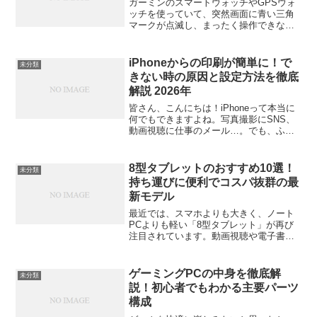
ガーミンのスマートウォッチやGPSウォ
ッチを使っていて、突然画面に青い三角
マークが点滅し、まったく操作できなく
なった経験はありませんか？この「三角
マーク点滅問題」は、最近多くのユーザ
ーの間で話題になっています。焦る気持
iPhoneからの印刷が簡単に！で
未分類
ちはわかりますが、実は...
きない時の原因と設定方法を徹底
解説 2026年
皆さん、こんにちは！iPhoneって本当に
何でもできますよね。写真撮影にSNS、
動画視聴に仕事のメール…。でも、ふと
した時に「これ、印刷できたらなぁ」っ
て思ったこと、ありませんか？「書類を
急に印刷しないといけなくなった」「旅
8型タブレットのおすすめ10選！
未分類
行の写真を思い出...
持ち運びに便利でコスパ抜群の最
新モデル
最近では、スマホよりも大きく、ノート
PCよりも軽い「8型タブレット」が再び
注目されています。動画視聴や電子書
籍、オンライン学習など、日常のあらゆ
るシーンで活躍するちょうどいいサイズ
感。この記事では、最新の8インチタブレ
ゲーミングPCの中身を徹底解
未分類
ットからおすすめの10...
説！初心者でもわかる主要パーツ
構成