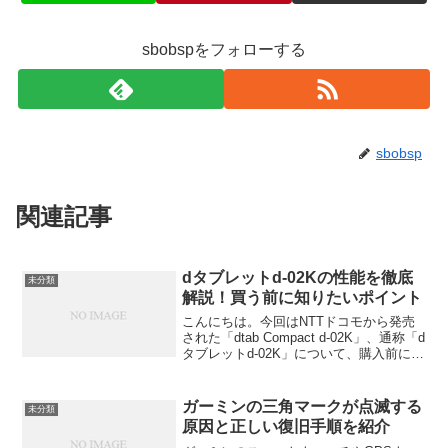
sbobspをフォローする
sbobsp
関連記事
dタブレットd-02Kの性能を徹底
未分類
解説！買う前に知りたいポイント
こんにちは。今回はNTTドコモから発売
された「dtab Compact d-02K」、通称「d
タブレットd-02K」について、購入前に気
になる性能や使い心地を、実際のスペッ
クと使用感をもとに分かりやすく解説し
ていきます。発売から時間が経って...
ガーミンの三角マークが点滅する
未分類
原因と正しい復旧手順を紹介