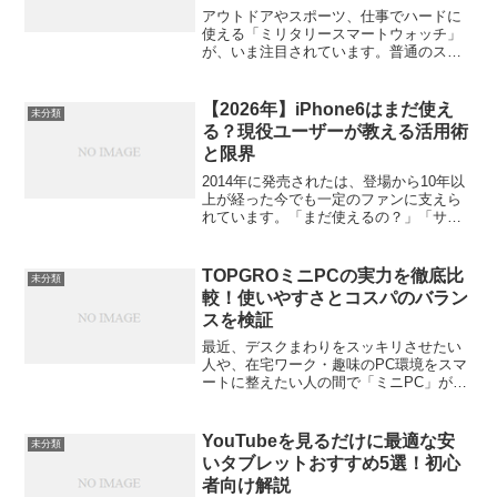
アウトドアやスポーツ、仕事でハードに
使える「ミリタリースマートウォッチ」
が、いま注目されています。普通のスマ
ートウォッチでは壊れてしまいそうな環
境でも、びくともしないタフさ。しかも
最近のモデルは、デザイン性や機能性も
【2026年】iPhone6はまだ使え
未分類
かなり進化しています。こ...
る？現役ユーザーが教える活用術
と限界
2014年に発売されたは、登場から10年以
上が経った今でも一定のファンに支えら
れています。「まだ使えるの？」「サブ
機にしたい」「動作が重くて困ってい
る」など、に関する検索は今も絶えませ
ん。今回は、2026年現在におけるの実力
TOPGROミニPCの実力を徹底比
未分類
を、現役ユーザー...
較！使いやすさとコスパのバラン
スを検証
最近、デスクまわりをスッキリさせたい
人や、在宅ワーク・趣味のPC環境をスマ
ートに整えたい人の間で「ミニPC」が注
目されています。中でも話題になってい
るのが**TOPGRO（トップグロ）ミニ
PC**。名前を聞いたことがないという人
YouTubeを見るだけに最適な安
未分類
も多いかもし...
いタブレットおすすめ5選！初心
者向け解説