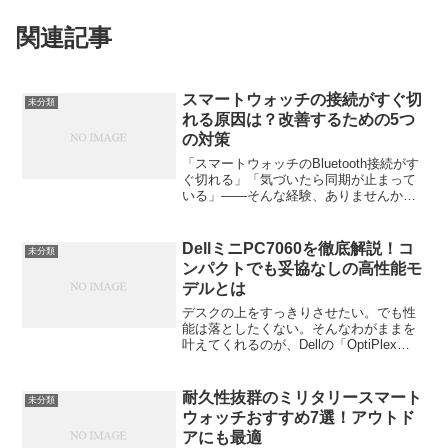
関連記事
スマートウォッチの接続がすぐ切
未分類
れる原因は？改善するための5つ
の対策
「スマートウォッチのBluetooth接続がす
ぐ切れる」「気づいたら同期が止まって
いる」——そんな経験、ありませんか？
せっかく便利な機能が揃っているのに、
接続トラブルが続くとストレスですよ
ね。この記事では、スマートウォッチの
DellミニPC7060を徹底解説！コ
未分類
接続が切れる原因...
ンパクトでも妥協なしの高性能モ
デルとは
デスクの上をすっきりさせたい。でも性
能は落としたくない。そんなわがままを
叶えてくれるのが、Dellの「OptiPlex
7060 Micro（通称：DellミニPC7060）」
だ。小さな筐体に詰め込まれたパワーと
信頼性、そしてビジネスでも家...
耐久性抜群のミリタリースマート
未分類
ウォッチおすすめ7選！アウトド
アにも最適