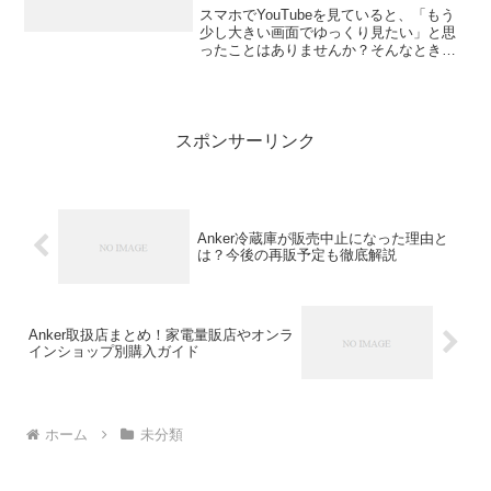
スマホでYouTubeを見ていると、「もう
少し大きい画面でゆっくり見たい」と思
ったことはありませんか？そんなときに
便利なのが、コスパの良いタブレット。
最近は1〜3万円台でもYouTubeを見るだ
けなら十分すぎる性能を持ったモデルが
増えていま...
スポンサーリンク
Anker冷蔵庫が販売中止になった理由と
は？今後の再販予定も徹底解説
Anker取扱店まとめ！家電量販店やオンラ
インショップ別購入ガイド
ホーム
未分類