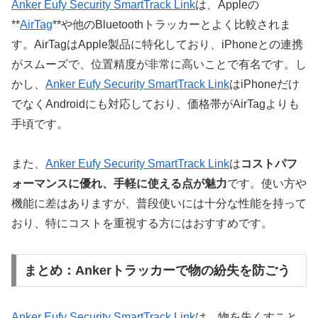
Anker Eufy Security SmartTrack Link
は、Appleの
**
AirTag
**や他のBluetoothトラッカーとよく比較されま
す。AirTagはApple製品に特化しており、iPhoneとの連携
がスムーズで、位置精度が非常に高いことで有名です。し
かし、
Anker Eufy Security SmartTrack Link
はiPhoneだけ
でなくAndroidにも対応しており、価格帯がAirTagよりも
手頃です。
また、
Anker Eufy Security SmartTrack Link
は
コストパフ
ォーマンスに優れ、手軽に使える点が魅力
です。使い方や
機能に差はありますが、普段使いには十分な性能を持って
おり、特にコストを重視する方にはおすすめです。
まとめ：Ankerトラッカーで物の紛失を防ごう
Anker Eufy Security SmartTrack Link
は、物を失くすこと