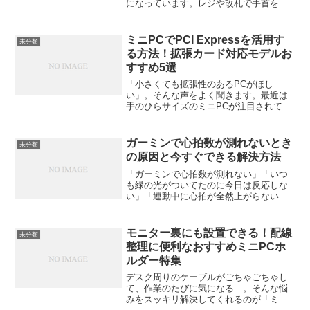
になっています。レジや改札で手首をか
ざすだけで支払いが完了するあの感覚、
一度体験するともう手放せませんよね。
この記事では、スマートウォッチを使っ
ミニPCでPCI Expressを活用す
未分類
た支払い方法や設定手順、...
る方法！拡張カード対応モデルお
すすめ5選
「小さくても拡張性のあるPCがほし
い」。そんな声をよく聞きます。最近は
手のひらサイズのミニPCが注目されてい
ますが、「拡張カードを挿したい」と思
っても、普通はスロットがありません。
ところが、近年はPCI Express（以下
ガーミンで心拍数が測れないとき
未分類
PCIe）スロッ...
の原因と今すぐできる解決方法
「ガーミンで心拍数が測れない」「いつ
も緑の光がついてたのに今日は反応しな
い」「運動中に心拍が全然上がらない」
──そんな経験をしたことはありません
か？実は、Garmin（ガーミン）の心拍セ
ンサーが動かなくなるのは、故障だけが
モニター裏にも設置できる！配線
未分類
原因ではありません...
整理に便利なおすすめミニPCホ
ルダー特集
デスク周りのケーブルがごちゃごちゃし
て、作業のたびに気になる…。そんな悩
みをスッキリ解決してくれるのが「ミニ