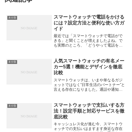
スマートウォッチで電話をかける
未分類
には？設定方法と便利な使い方ガ
イド
最近では「スマートウォッチで電話がで
きる」と聞くことが増えましたよね。で
も実際のところ、「どうやって電話をか
けるの？」「スマホが近くになくても使
えるの？」と疑問を持つ方も多いはず。
この記事では、スマートウォッチで通話
人気スマートウォッチの有名メー
未分類
を行うための設定方法、使...
カー5選！機能とデザインを徹底
比較
スマートウォッチは、いまや単なるガジ
ェットではなく“日常生活のパートナー”と
言える存在になりました。通話や通知、
健康管理、運動サポート、そしてデザイ
ン性。どれを重視するかによって、選ぶ
メーカーが大きく変わります。この記事
スマートウォッチで支払いする方
未分類
では、**人気スマー...
法！設定手順と対応サービスを徹
底比較
キャッシュレス化が進む今、スマートウ
ォッチでの支払いはますます身近な存在