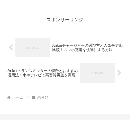
PCホルダー」です。特にモニター裏に設
置できるタイプは、見た目もスマート
で、配線整理にも効果的。この記事で
は、モニター裏に取り付け可...
スポンサーリンク
Ankerチャージャーの選び方と人気モデル
比較！スマホ充電を快適にする方法
Ankerトランスミッターの特徴とおすすめ
活用法！車やテレビで高音質再生を実現
ホーム
未分類