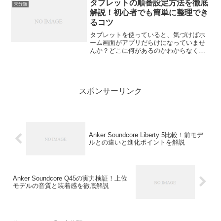
ームをプレイできるモデルはたくさんあ
タブレットの順番設定方法を徹底
未分類
るんです。この記...
解説！初心者でも簡単に整理でき
るコツ
タブレットを使っていると、気づけばホ
ーム画面がアプリだらけになっていませ
んか？どこに何があるのかわからなくな
り、毎回スクロールして探すのは地味に
ストレスですよね。でも大丈夫。ちょっ
とした整理のコツをつかめば、初心者で
も簡単にタブレットの順番...
スポンサーリンク
Anker Soundcore Liberty 5比較！前モデ
ルとの違いと進化ポイントを解説
Anker Soundcore Q45の実力検証！上位
モデルの音質と装着感を徹底解説