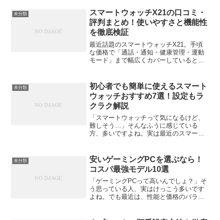
いませんか？今やスマホやタブレット、
ノートパソコンなど、私たちの生活には
スマートウォッチX21の口コミ・
未分類
充電が必要なデバイス...
評判まとめ！使いやすさと機能性
を徹底検証
最近話題のスマートウォッチX21。手頃
な価格で「通話・通知・健康管理・運動
モード」まで幅広くカバーしていると評
判ですが、実際の使い心地や性能はどう
なのでしょうか？この記事では、ユーザ
ーの口コミや実際の使用感をもとに、
初心者でも簡単に使えるスマート
未分類
X21の魅力と注意点をま...
ウォッチおすすめ7選！設定もラ
クラク解説
「スマートウォッチって気になるけど、
難しそう…」そんなふうに感じている
方、多いですよね。実は最近のスマート
ウォッチは、初心者でもびっくりするほ
ど簡単に使えるようになっています。健
康管理や通知チェック、時計としての便
安いゲーミングPCを選ぶなら！
未分類
利さをギュッと詰め込んだ“...
コスパ最強モデル10選
「ゲーミングPCって高いんでしょ？」そ
う思っている人、実はけっこう多いです
よね。でも最近は、性能と価格のバラン
スがとれた“安いゲーミングPC”が増えて
きています。10万円前後でも、快適にゲ