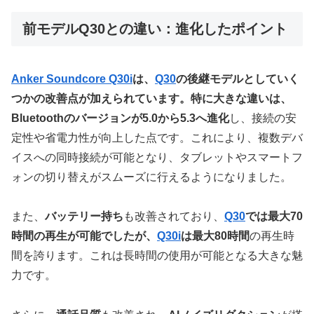
前モデルQ30との違い：進化したポイント
Anker Soundcore Q30i
は、
Q30
の後継モデルとしていく
つかの改善点が加えられています。特に大きな違いは、
Bluetoothのバージョンが5.0から5.3へ進化
し、接続の安
定性や省電力性が向上した点です。これにより、複数デバ
イスへの同時接続が可能となり、タブレットやスマートフ
ォンの切り替えがスムーズに行えるようになりました。
また、
バッテリー持ち
も改善されており、
Q30
では最大70
時間の再生が可能でしたが、
Q30i
は最大80時間
の再生時
間を誇ります。これは長時間の使用が可能となる大きな魅
力です。