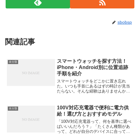
sbobsp
関連記事
スマートウォッチを探す方法！
未分類
iPhone・Android別に位置追跡
手順を紹介
スマートウォッチをどこかに置き忘れ
た。いつも手首にあるはずの時計が見当
たらない。そんな経験はありませんか？
小さくて軽いスマートウォッチは、つい
机の上やバッグの中に紛れたり、外出先
に置き忘れたりしやすいもの。でも安心
100V対応充電器で便利に電力供
未分類
してください。iPhone...
給！選び方とおすすめモデル
「100V対応充電器って、何を基準に選べ
ばいいんだろう？」「たくさん種類があ
って、どれが自分のデバイスに合ってい
るのかわからない」そんな悩みを抱えて