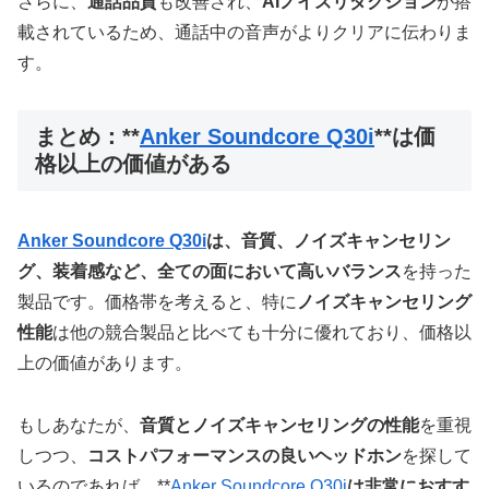
さらに、
通話品質
も改善され、
AIノイズリダクション
が搭
載されているため、通話中の音声がよりクリアに伝わりま
す。
まとめ：**
Anker Soundcore Q30i
**は価
格以上の価値がある
Anker Soundcore Q30i
は、音質、ノイズキャンセリン
グ、装着感など、全ての面において高いバランス
を持った
製品です。価格帯を考えると、特に
ノイズキャンセリング
性能
は他の競合製品と比べても十分に優れており、価格以
上の価値があります。
もしあなたが、
音質とノイズキャンセリングの性能
を重視
しつつ、
コストパフォーマンスの良いヘッドホン
を探して
いるのであれば、**
Anker Soundcore Q30i
は非常におすす