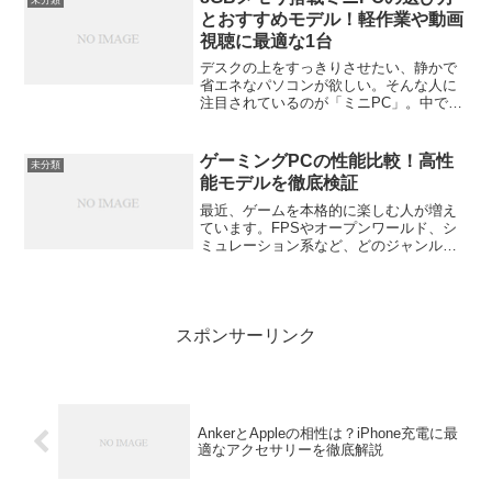
未分類
法」と聞くと、なん...
とおすすめモデル！軽作業や動画
視聴に最適な1台
デスクの上をすっきりさせたい、静かで
省エネなパソコンが欲しい。そんな人に
注目されているのが「ミニPC」。中で
も、手頃な価格と実用的な性能を両立す
る「8GBメモリ搭載モデル」は、日常使
いにぴったりの選択肢です。この記事で
ゲーミングPCの性能比較！高性
未分類
は、8GBメモリを搭載...
能モデルを徹底検証
最近、ゲームを本格的に楽しむ人が増え
ています。FPSやオープンワールド、シ
ミュレーション系など、どのジャンルも
映像がどんどんリアルになり、PCの性能
が勝敗や快適さを左右する時代です。
「結局どのゲーミングPCが一番いい
の？」「値段の差はどこに...
スポンサーリンク
AnkerとAppleの相性は？iPhone充電に最
適なアクセサリーを徹底解説