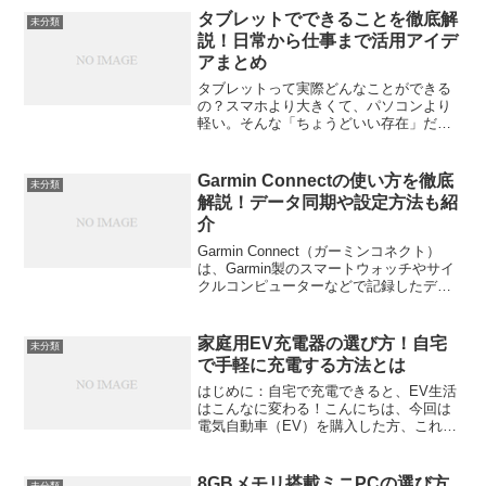
れる存在が「ゲーミングPCラック」。こ
タブレットでできることを徹底解
未分類
の記事では、省スペース...
説！日常から仕事まで活用アイデ
アまとめ
タブレットって実際どんなことができる
の？スマホより大きくて、パソコンより
軽い。そんな「ちょうどいい存在」だけ
ど、意外と使いこなせていない人も多い
かもしれません。ここでは、日常生活か
ら仕事、学習、クリエイティブまで、タ
Garmin Connectの使い方を徹底
未分類
ブレットの活用アイデアを...
解説！データ同期や設定方法も紹
介
Garmin Connect（ガーミンコネクト）
は、Garmin製のスマートウォッチやサイ
クルコンピューターなどで記録したデー
タを管理・分析できる無料アプリです。
ランニングやウォーキング、サイクリン
グなどのアクティビティを見える化し、
家庭用EV充電器の選び方！自宅
未分類
自分の...
で手軽に充電する方法とは
はじめに：自宅で充電できると、EV生活
はこんなに変わる！こんにちは、今回は
電気自動車（EV）を購入した方、これか
ら購入を考えている方に向けて、「家庭
用EV充電器の選び方」について詳しくお
話しします。「自宅で手軽に充電する方
8GBメモリ搭載ミニPCの選び方