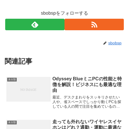
sbobspをフォローする
sbobsp
関連記事
Odyssey BlueミニPCの性能と特
未分類
徴を解説！ビジネスにも最適な理
由
最近、デスクまわりをスッキリさせたい
人や、省スペースでしっかり動くPCを探
している人の間で注目を集めているのが
「Odyssey BlueミニPC」です。手のひら
サイズながら、ビジネスでも使える実力
を備えたこの小型PC。今回はその性能と
走っても外れないワイヤレスイヤ
未分類
特徴、...
ホンはどれ？通勤・運動に最適な