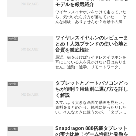
モデルを厳選紹介
ワイヤレスイヤホンをつけて走っていた
ら、気づいたら片方が落ちていた――そ
んな経験、ありませんか？通勤中の満員
電車や、ジムでのランニング中など、日
常のさまざまなシーンで“外れにくさ”は意
外と重要なポイントです。そこで今回
ワイヤレスイヤホンのレビューま
未分類
は、「走っても外れない...
とめ！人気ブランドの使い心地と
音質を徹底検証
最近、街を歩けばワイヤレスイヤホンを
耳にしている人を見かけない日はありま
せん。通勤・通学、リモートワーク、ラ
ンニングやジムなど、あらゆるシーン
で“ケーブルからの解放”を求める人が増え
ています。この記事では、主要ブランド
タブレットとノートパソコンどっ
未分類
のレビューをもとに、実...
ちが便利？用途別に選び方を詳し
く解説
スマホより大きな画面で動画を見たい。
資料をまとめたり、勉強に使ったりした
い。そんなときに迷うのが、「タブレッ
トとノートパソコン、どっちを買えばい
いの？」という問題ですよね。見た目も
似てきていて、価格帯も重なる製品が多
Snapdragon 888搭載タブレット
未分類
いからこそ、選ぶ基準をし...
の実力比較！ゲーム性能と発熱を