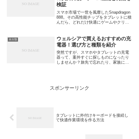
検証
スマホ市場で一世を風靡したSnapdragon
888。その高性能チップをタブレットに積
んだら、どれだけ快適にゲームやクリエ
イティブ作業ができるのか。この記事で
は、Snapdragon 888搭載タブレットの実
際のパフォーマンスを、ゲーム性...
ウェルシアで買えるおすすめの充
未分類
電器！選び方と種類を紹介
突然ですが、スマホやタブレットの充電
器って、案外すぐに探しものになったり
しませんか？旅先で忘れたり、家族に貸
したまま戻ってこなかったり…。そんな
「今すぐ欲しい！」というピンチを救っ
てくれるのが、全国に店舗があるドラッ
グストアですよね。特には...
スポンサーリンク
タブレットに外付けキーボードを接続し
て快適作業環境を作る方法