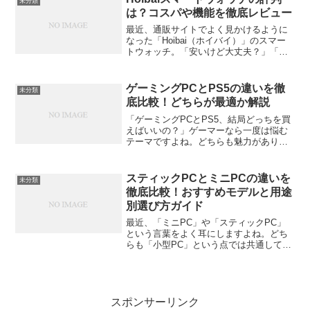
未分類
る“上質さ”が欲しい」そんな...
は？コスパや機能を徹底レビュー
最近、通販サイトでよく見かけるように
なった「Hoibai（ホイバイ）」のスマー
トウォッチ。「安いけど大丈夫？」「機
能は本当に使えるの？」と気になってい
る人も多いと思います。今回は、実際の
口コミやスペック情報をもとに、Hoibai
ゲーミングPCとPS5の違いを徹
未分類
スマートウォ...
底比較！どちらが最適か解説
「ゲーミングPCとPS5、結局どっちを買
えばいいの？」ゲーマーなら一度は悩む
テーマですよね。どちらも魅力があり、
一概に「こっちが上」とは言い切れませ
ん。でも、それぞれの特徴を正しく理解
すれば、自分に合った選択が見えてきま
スティックPCとミニPCの違いを
未分類
す。この記事では、性...
徹底比較！おすすめモデルと用途
別選び方ガイド
最近、「ミニPC」や「スティックPC」
という言葉をよく耳にしますよね。どち
らも「小型PC」という点では共通してい
ますが、実際のところ性能や使い勝手、
向いている用途には大きな違いがありま
す。この記事では、スティックPCとミニ
PCの違いをわかり...
スポンサーリンク