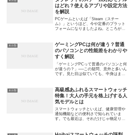
未分類
はどれ？使えるアプリや設定方法
を解説
PCゲームといえば「Steam（スチー
ム）」というほど、今や定番のプラット
フォームになりましたよね。ところが、
最近は「タブレットでもSteamのゲーム
を遊べるの？」という声が増えていま
す。外出先でも手軽にプレイできたら理
ゲーミングPCは何が違う？普通
未分類
想ですが、実際のとこ...
のパソコンとの性能差をわかりや
すく解説
「ゲーミングPCって普通のパソコンと何
が違うの？」──この疑問、意外と多いん
です。見た目は似ていても、中身はまる
で別モノ。この記事では、仕組みや性能
の違いをできるだけやさしく、でもしっ
かり深掘りしていきます。ゲーミングPC
高級感あふれるスマートウォッチ
未分類
と普通のパソコンの...
特集！大人の手元を格上げする人
気モデルとは
スマートウォッチといえば、健康管理や
通知機能などの便利さで知られていま
す。でも最近は、それだけじゃ物足りな
いという人も増えてきました。「機能性
はもちろん、見た目にもこだわりたい」
「ビジネスでもプライベートでも使え
Hoibaiスマートウォッチの評判