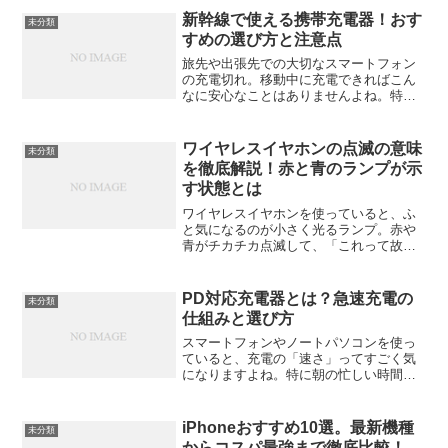
も安定。最近では10万円以下のコスパモ
新幹線で使える携帯充電器！おす
未分類
デルも増え、選択肢...
すめの選び方と注意点
旅先や出張先での大切なスマートフォン
の充電切れ。移動中に充電できればこん
なに安心なことはありませんよね。特に
新幹線での移動中、ついスマホをいじり
すぎてしまって、降りる頃にはバッテリ
ーが赤信号……なんて経験、一度はある
ワイヤレスイヤホンの点滅の意味
未分類
のではないでしょうか。で...
を徹底解説！赤と青のランプが示
す状態とは
ワイヤレスイヤホンを使っていると、ふ
と気になるのが小さく光るランプ。赤や
青がチカチカ点滅して、「これって故
障？それとも正常？」と戸惑う人は多い
のではないでしょうか。実はこの点滅、
イヤホンの状態を教えてくれる“サイン”な
PD対応充電器とは？急速充電の
未分類
んです。今回は、その意...
仕組みと選び方
スマートフォンやノートパソコンを使っ
ていると、充電の「速さ」ってすごく気
になりますよね。特に朝の忙しい時間帯
や、外出先での短時間充電では、「少し
でも早く充電したい」と思うのは自然な
ことです。そんな時に耳にするのが「PD
iPhoneおすすめ10選。最新機種
未分類
対応充電器」という言葉...
からコスパ最強まで徹底比較！