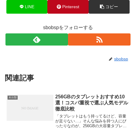
LINE
Pinterest
コピー
sbobspをフォローする
sbobsp
関連記事
256GBのタブレットおすすめ10
未分類
選！コスパ重視で選ぶ人気モデル
徹底比較
「タブレットはもう持ってるけど、容量
が足りない…」そんな悩みを持つ人にぴ
ったりなのが、256GBの大容量タブレッ
ト。アプリや写真、動画、ゲーム、ビジ
ネスデータまでたっぷり保存でき、動作