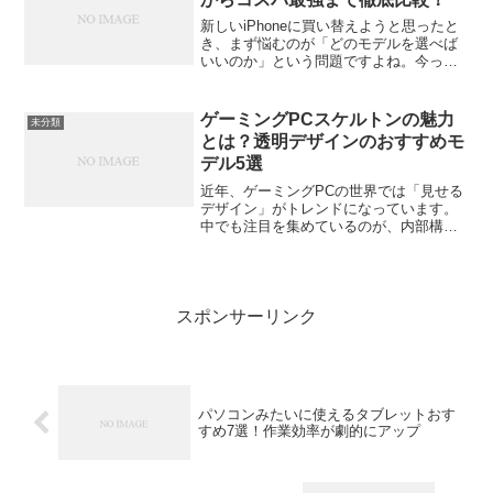
新しいiPhoneに買い替えようと思ったと
き、まず悩むのが「どのモデルを選べば
いいのか」という問題ですよね。今って
本当にたくさん種類があって、Proと無印
の違いは？ SEって結局どうなの？ 最新
の16シリーズと15シリーズ、どっちがコ
ゲーミングPCスケルトンの魅力
未分類
スパい...
とは？透明デザインのおすすめモ
デル5選
近年、ゲーミングPCの世界では「見せる
デザイン」がトレンドになっています。
中でも注目を集めているのが、内部構造
が透けて見える“スケルトン”タイプ。透明
なサイドパネルやオープンフレームのケ
ースを採用したモデルが次々と登場し、
ただの機械ではなく...
スポンサーリンク
パソコンみたいに使えるタブレットおす
すめ7選！作業効率が劇的にアップ