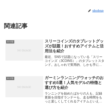
sbobsp
関連記事
スリーコインズのタブレットグッ
未分類
ズが話題！おすすめアイテムと活
用法を紹介
最近、SNSで話題になっている「スリー
コインズ（3COINS）」のタブレットスタ
ンド。おしゃれで実用的、しかも手に取
りやすい価格で手に入ると注目を集めて
います。「300円ショップでここまででき
るの？」と驚く人も多い、スリコの最新
ガーミンランニングウォッチのお
未分類
タブレット関...
すすめ5選！人気モデルの特徴と
選び方を紹介
ランニングを始めたばかりの人も、記録
更新を目指すランナーも、走る時間をも
っと楽しくしてくれるアイテムといえば
「ランニングウォッチ」。中でも圧倒的
な人気を誇るのが ガーミン（Garmin）