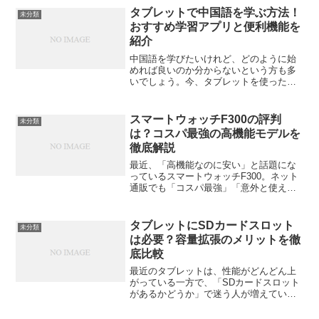
です。今回は、ガーミンのランニングウ
タブレットで中国語を学ぶ方法！
未分類
ォッチの中から特...
おすすめ学習アプリと便利機能を
紹介
中国語を学びたいけれど、どのように始
めれば良いのか分からないという方も多
いでしょう。今、タブレットを使った学
習が注目されています。タブレットの大
画面を活用した学習方法にはさまざまな
メリットがあり、特に中国語のような複
スマートウォッチF300の評判
未分類
雑な言語には非常に効果的...
は？コスパ最強の高機能モデルを
徹底解説
最近、「高機能なのに安い」と話題にな
っているスマートウォッチF300。ネット
通販でも「コスパ最強」「意外と使え
る」といった声が目立ちます。この記事
では、F300の特徴や評判、そして購入前
に知っておきたい注意点まで、実際の情
タブレットにSDカードスロット
未分類
報をもとにわかりや...
は必要？容量拡張のメリットを徹
底比較
最近のタブレットは、性能がどんどん上
がっている一方で、「SDカードスロット
があるかどうか」で迷う人が増えていま
す。写真も動画もアプリも、気づけば容
量を圧迫。「SDカードで簡単に増やせる