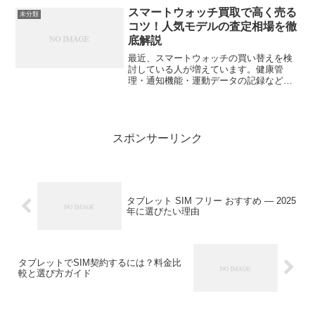
なら便利そうだけど、本当に必要？」と
スマートウォッチ買取で高く売る
未分類
悩むのは自然なことで...
コツ！人気モデルの査定相場を徹
底解説
最近、スマートウォッチの買い替えを検
討している人が増えています。健康管
理・通知機能・運動データの記録など、
日常を便利にしてくれるアイテムだから
こそ、「古くなったら新しいモデルへ」
というサイクルも早い。では、手元にあ
るスマートウォッチを少しで...
スポンサーリンク
タブレット SIM フリー おすすめ — 2025
年に選びたい理由
タブレットでSIM契約するには？料金比
較と選び方ガイド