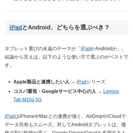
iPad
とAndroid、どちらを選ぶべき？
タブレット選びの永遠のテーマが「
iPad
かAndroidか」。
結論から言えば、以下のような使い方で選ぶのがベストで
す。
Apple製品と連携したい人
→
iPad
シリーズ
コスパ重視・Googleサービス中心の人
→
Lenovo
Tab M10a 5G
iPad
はiPhoneやMacとの連携が強く、AirDropやiCloudで
データ共有もスムーズ。対してAndroidタブレットは、価
格の割に性能が高く、Google DriveやGmailを多用する人