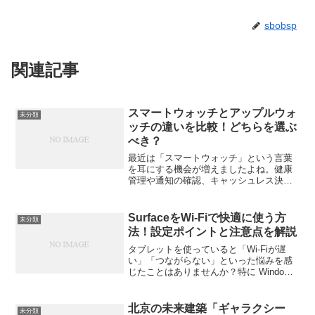
sbobsp
関連記事
スマートウォッチとアップルウォ
未分類
ッチの違いを比較！どちらを選ぶ
べき？
最近は「スマートウォッチ」という言葉
を耳にする機会が増えましたよね。健康
管理や通知の確認、キャッシュレス決済
など、腕時計以上の機能を持つデバイス
として注目されています。中でも人気が
高いのがアップルの「Apple Watch（アッ
SurfaceをWi-Fiで快適に使う方
未分類
プルウォッチ...
法！設定ポイントと注意点を解説
タブレットを使っていると「Wi-Fiが遅
い」「つながらない」といった悩みを感
じたことはありませんか？特に Windows
11 搭載タブレットは、設定や環境によっ
て通信の快適さが大きく変わります。こ
の記事では、「タブレットをWi-Fiで快
北京の未来建築「ギャラクシー
未分類