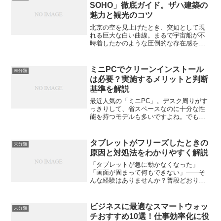
適...
SOHO」徹底ガイド。ザハ建築の
魅力と観光のコツ
北京の空を見上げたとき、突如として現
れる巨大な白い曲線。まるで宇宙船が不
時着したかのような圧倒的な存在感を放
つのが「ギャラクシーSOHO（銀河
SOHO）」です。建築界の女王、故ザ
ハ・ハディド氏が設計したこの建物は、
ミニPCでクリーンインストール
未分類
いまや北京を代表するフォト...
は必要？実施するメリットと判断
基準を解説
最近人気の「ミニPC」。デスク周りがす
っきりして、省スペースなのに十分な性
能を持つモデルも多いですよね。でも、
購入後しばらく使っていると「なんか動
作が重い」「起動が遅くなった」と感じ
ることもあるはず。そんなときに気にな
タブレットがフリーズしたときの
未分類
るのが「クリーンインス...
原因と対処法をわかりやすく解説
「タブレットが急に動かなくなった」
「画面が固まって何もできない」――そ
んな経験はありませんか？普段どおりに
使っていたのに突然フリーズしてしまう
と、焦りますよね。この記事では、タブ
レットがフリーズする原因と、実際に試
ビジネスに最適なスマートウォッ
未分類
せる効果的な対処法をわかり...
チおすすめ10選！仕事効率化に役