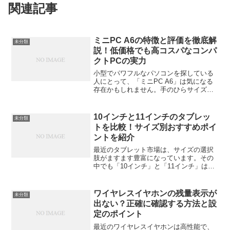
関連記事
ミニPC A6の特徴と評価を徹底解
未分類
説！低価格でも高コスパなコンパ
クトPCの実力
小型でパワフルなパソコンを探している
人にとって、「ミニPC A6」は気になる
存在かもしれません。手のひらサイズの
ボディに高性能なCPUを搭載し、仕事か
ら趣味まで幅広く使えると話題のモデル
です。この記事では、そんなミニPC A6
10インチと11インチのタブレッ
未分類
の特徴や実際の...
トを比較！サイズ別おすすめポイ
ントを紹介
最近のタブレット市場は、サイズの選択
肢がますます豊富になっています。その
中でも「10インチ」と「11インチ」は、
どちらを選ぶか迷う人が特に多いサイズ
帯。見た目はわずかな違いに感じても、
実際に使うとその差が意外と大きく感じ
ワイヤレスイヤホンの残量表示が
未分類
ることもあります。こ...
出ない？正確に確認する方法と設
定のポイント
最近のワイヤレスイヤホンは高性能で、