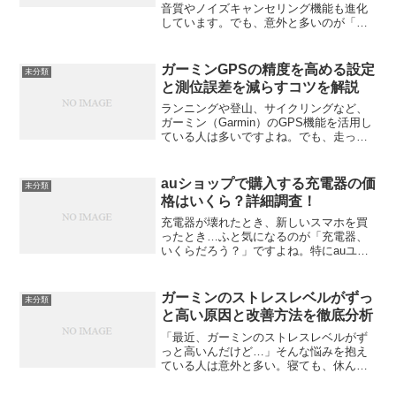
音質やノイズキャンセリング機能も進化
しています。でも、意外と多いのが「残
量表示が出ない」「ケースの電池がどれ
くらい残っているかわからない」といっ
た悩み。この記事では、ワイヤレスイヤ
ガーミンGPSの精度を高める設定
未分類
ホンの残量表示に関する仕...
と測位誤差を減らすコツを解説
ランニングや登山、サイクリングなど、
ガーミン（Garmin）のGPS機能を活用し
ている人は多いですよね。でも、走った
ルートが少しズレていたり、距離が実際
と違っていたり…そんな経験はないでし
ょうか？実は、GPSの仕組みや環境、そ
auショップで購入する充電器の価
未分類
して設定次第で...
格はいくら？詳細調査！
充電器が壊れたとき、新しいスマホを買
ったとき…ふと気になるのが「充電器、
いくらだろう？」ですよね。特にauユー
ザーであれば、身近にあるauショップで
購入を考えるのは自然な流れ。でも、い
ざ買おうと思っても、種類が多くてどれ
ガーミンのストレスレベルがずっ
未分類
を選べばいいのか、実...
と高い原因と改善方法を徹底分析
「最近、ガーミンのストレスレベルがず
っと高いんだけど…」そんな悩みを抱え
ている人は意外と多い。寝ても、休んで
も、なぜかストレススコアが高止まり。
今回は、その原因と改善のヒントを、仕