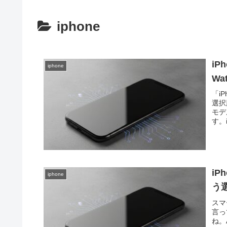
iphone
iP
iphone
W
「i
選択
モデ
す。
i
iphone
う
スマ
言っ
ね。