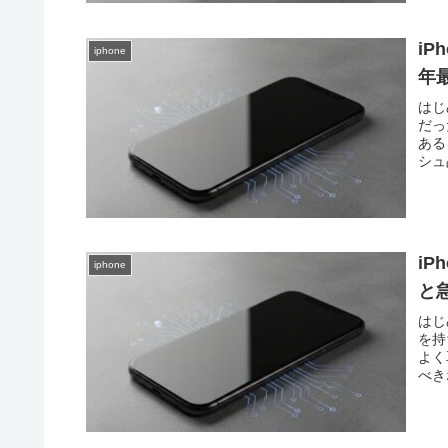
iP
iphone
年
はじ
だっ
ある
シュ
i
iphone
と
はじ
を持
よく
べき