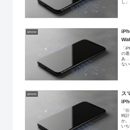
し」
iP
iphone
Wa
「i
の選
あ…
ない
ス
iphone
i
「仕
時計
か。
いち