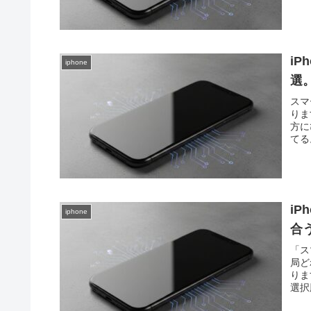
i
iphone
選。
スマ
りま
方に
てる
i
iphone
合
「ス
局ど
りま
選択