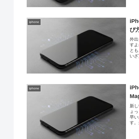
i
iphone
び
外出
すよ
とも
いざ
iP
iphone
Ma
新し
ょっ
早い
す。