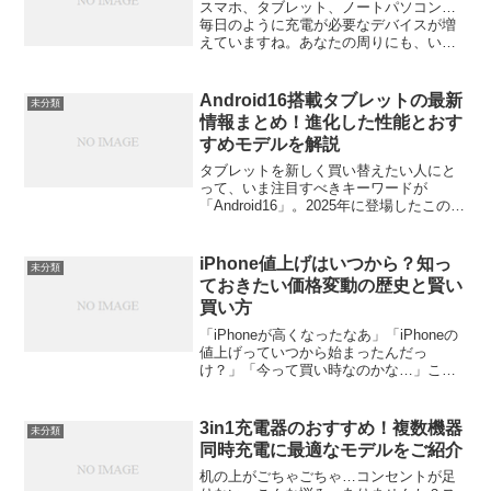
スマホ、タブレット、ノートパソコン…
毎日のように充電が必要なデバイスが増
えていますね。あなたの周りにも、いく
つものUSB充電器が転がっていません
か？「とりあえず何かつないでおけば充
電できる」と思っていたら、実はその充
Android16搭載タブレットの最新
未分類
電器、あなたのデバイスに...
情報まとめ！進化した性能とおす
すめモデルを解説
タブレットを新しく買い替えたい人にと
って、いま注目すべきキーワードが
「Android16」。2025年に登場したこの最
新OSは、これまでのAndroidシリーズと
は一線を画すほど、大画面向けの使いや
すさや生産性の高さが進化している。こ
iPhone値上げはいつから？知っ
未分類
の記事...
ておきたい価格変動の歴史と賢い
買い方
「iPhoneが高くなったなあ」「iPhoneの
値上げっていつから始まったんだっ
け？」「今って買い時なのかな…」こん
な風に感じている人、すごく多いんじゃ
ないでしょうか。私も先日、の購入を検
討していて「え、こんなにしたっけ？」
3in1充電器のおすすめ！複数機器
未分類
と驚いたばかり。...
同時充電に最適なモデルをご紹介
机の上がごちゃごちゃ…コンセントが足