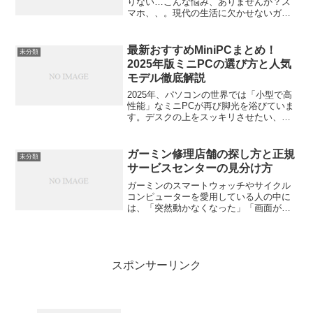
りない…こんな悩み、ありませんか？ス
マホ、、。現代の生活に欠かせないガジ
ェットたち。それぞれを充電するたび
に、ケーブルが絡まり、たこ足配線にな
ってしまう。そして、いつの間にか充電
最新おすすめMiniPCまとめ！
未分類
器を探すこと自体がストレス...
2025年版ミニPCの選び方と人気
モデル徹底解説
2025年、パソコンの世界では「小型で高
性能」なミニPCが再び脚光を浴びていま
す。デスクの上をスッキリさせたい、で
もノートPCでは物足りない。そんな人に
とってミニPCはまさに理想的な選択肢。
今回は、最新のおすすめMiniPCを中心
ガーミン修理店舗の探し方と正規
未分類
に、選び方...
サービスセンターの見分け方
ガーミンのスマートウォッチやサイクル
コンピューターを愛用している人の中に
は、「突然動かなくなった」「画面が割
れた」「バッテリーの減りが早い」など
のトラブルを経験したことがある方も多
いでしょう。そんなときに気になるの
が、「どこで修理すればいい...
スポンサーリンク