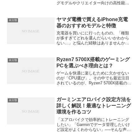
グモデルやクリエイター向けの高性能機
種を使っている方で、こんなお悩みはあ
りませんか？「純正充電器が重くて持ち
運びが大変…」「充電器を替えたいけ
ヤマダ電機で買えるiPhone充電
未分類
ど、互換品でも大丈夫？」...
器のおすすめモデルと特徴
充電器を買いにに行ったものの、「種類
が多すぎてどれを選んだらいいかわから
ない…」と悩んだ経験はありませんか？
最新のには充電器が付属していないモデ
ルが多いですから、別途用意する必要が
ありますよね。でも大丈夫。この記事で
Ryzen7 5700X搭載のゲーミング
未分類
は、の豊富なラインナッ...
PCを選ぶべき理由とは？
ゲームを快適に楽しむために欠かせない
のが「CPU選び」。その中でも最近注目
されているのが、Ryzen7 5700X搭載のゲ
ーミングPCです。8コア16スレッドのパ
ワー、低発熱・高効率のバランス、そし
てコスパの良さが評判を集めています。
ガーミンエアロバイク設定方法を
未分類
この記...
詳しく解説！最適なトレーニング
環境を作るコツ
「エアロバイクで効率的にトレーニング
したい」「Garminでデータ管理したいけ
ど設定がよくわからない」──そんな声、
実はとても多いんです。エアロバイクは