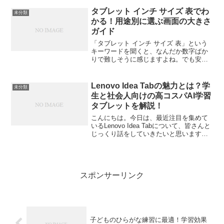
天候に左右されず、自宅で有酸素運動が
できる便利なトレーニング機器。でも
タブレット インチ サイズ 表でわ
未分類
Garmin（ガー...
かる！用途別に選ぶ画面の大きさ
ガイド
「タブレット インチ サイズ 表」という
キーワードを聞くと、なんだか数字ばか
りで難しそうに感じますよね。でも安心
してください。この記事では、画面サイ
ズの見方から用途別の選び方まで、まる
で友だちと話しているような感覚でサク
Lenovo Idea Tabの魅力とは？学
未分類
ッと理解できる内容に...
生と社会人向けの高コスパAI学習
タブレットを解説！
こんにちは。今日は、最近注目を集めて
いるLenovo Idea Tabについて、皆さんと
じっくり話をしていきたいと思います。
「タブレットが欲しいけど、iPadはちょ
っと予算オーバー…」「でも、安すぎる
端末だと性能が心配だし、何より長く使
える...
スポンサーリンク
子どものひらがな練習に最適！学習効果