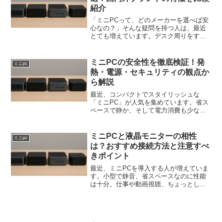
紹介
「ミニPCって、どのメーカーを選べば安
心なの？」そんな疑問を持つ人は、最近
とても増えています。デスク周りをすっ
きりさせたい。省電力で静音なPCがほし
い。でも、無名メーカーや海外製はちょ
っと不安…。そんなときに頼れるのが、
ミニPCの安全性を徹底検証！発
ミニpc
信頼性の高いミニPC...
熱・電源・セキュリティの観点か
ら解説
最近、コンパクトでスタイリッシュな
「ミニPC」が人気を集めています。省ス
ペースで静か、そして電力消費も少な
い。そんな魅力の一方で、「安全性」は
意外と見落とされがちです。この記事で
は、発熱・電源・セキュリティという3つ
ミニPCと液晶モニターの相性
ミニpc
の視点から、ミニPCの安...
は？おすすめ接続方法と注意すべ
きポイント
最近、ミニPCを導入する人が増えていま
す。小型で静音、省スペースなのに性能
は十分。仕事や動画視聴、ちょっとした
編集作業までこなせる万能選手です。で
も、ミニPCを使うときに意外と多いのが
「モニターに映らない」「画質が思った
より悪い」「接続が不...