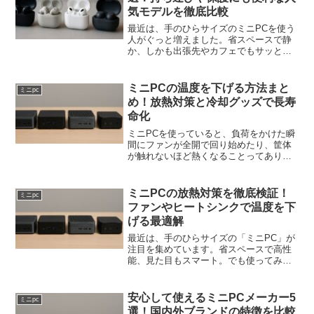
気モデルを徹底比較
最近は、手のひらサイズのミニPCを使う
人がぐっと増えました。省スペースで静
か、しかも出張先やカフェでもサッと使
える便利さが魅力です。でも、そんな小
型PCこそ「どう持ち運ぶか」「どう保護
するか」で使い勝手が大きく変わりま
ミニPCの温度を下げる方法まと
ミニpc
す。そこで今回は、ミニ...
め！放熱対策と冷却グッズで長寿
命化
ミニPCを使っていると、負荷をかけた瞬
間にファンが全開で回り始めたり、筐体
が触れないほど熱くなることってありま
せんか？小型で静か、置き場所に困らな
いミニPCはとても便利ですが、コンパク
トさゆえに「熱」に悩まされることが多
ミニPCの放熱対策を徹底検証！
ミニpc
いのも事実です。この...
ファンやヒートシンクで温度を下
げる最適解
最近は、手のひらサイズの「ミニPC」が
注目を集めています。省スペースで高性
能、見た目もスマート。でも使ってみる
と、意外と“熱い”という悩みを持つ人も多
いのではないでしょうか。この記事で
は、ミニPCの放熱対策を徹底的に掘り下
安心して使えるミニPCメーカー5
ミニpc
げます。ファンやヒ...
選！国内外ブランドの特徴を比較