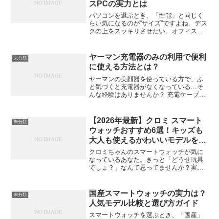
スPCの実力とは
パソコンを選ぶとき、「性能」と同じく
らい気になるのが“サイズ”ですよね。デス
クの上をスッキリさせたい。オフィスで
も省スペースで効率的に作業したい。そ
んなニーズに応えるのが、NECのミニPC
シリーズです。この記事では、最新モデ
ヤーマン充電器のみの利用で便利
未分類
ルの特徴や性能、...
に使える方法とは？
ヤーマンの美顔器を使っている方で、ふ
と気づくと充電器がなくなっている…そ
んな経験はありませんか？ 充電ケーブル
だけ残っていてACアダプターが行方不
明、あるいはその逆。大切な美顔器が充
電できず、せっかくの美容習慣がストッ
【2026年最新】クロミ スマート
未分類
プしてしまうのはもった...
ウォッチおすすめ6選！キッズも
大人も使えるかわいいモデルを厳
選
クロミちゃんのスマートウォッチが気に
なっているあなた。きっと「どうせ玩具
でしょ？」なんて思ってませんか？実は
最近のクロミのスマートウォッチ、ちゃ
んと実用的なんです。歩数計や心拍計、
睡眠管理までできちゃうモデルもあるん
国産スマートウォッチの実力は？
未分類
ですよ。この記事では、大...
人気モデル比較と選び方ガイド
スマートウォッチを選ぶとき、「国産」