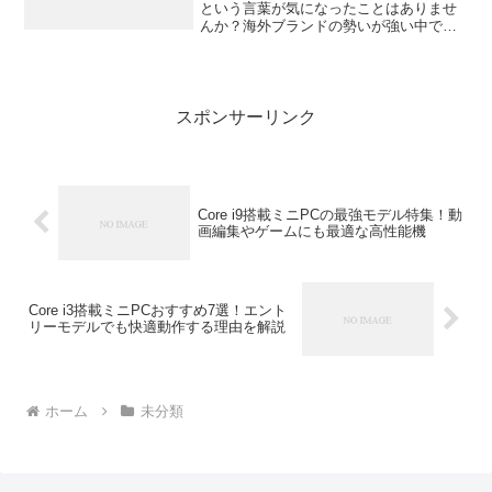
という言葉が気になったことはありませ
んか？海外ブランドの勢いが強い中で、
最近また注目を集めているのが日本メー
カーによるスマートウォッチ。この記事
では、国産スマートウォッチの魅力や人
気モデルの特徴、選び方の...
スポンサーリンク
Core i9搭載ミニPCの最強モデル特集！動
画編集やゲームにも最適な高性能機
Core i3搭載ミニPCおすすめ7選！エント
リーモデルでも快適動作する理由を解説
ホーム
未分類