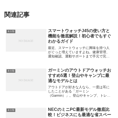
関連記事
スマートウォッチJ45の使い方と
未分類
機能を徹底解説！初心者でもすぐ
わかるガイド
最近、スマートウォッチに興味を持つ人
がぐっと増えていますよね。健康管理、
通知確認、運動サポートまで手元で完結
する便利さは、一度使うと手放せないほ
ど。そんな中でも「コスパが良い」「デ
ザインがスタイリッシュ」と話題なのが
ガーミンのアウトドアウォッチお
未分類
**スマートウォッチJ4...
すすめ5選！登山やキャンプに最
適なモデルとは
アウトドアが好きな人なら、一度は耳に
したことがある「ガーミン
（Garmin）」。登山やキャンプ、トレッ
キングなど、自然の中でのアクティビテ
ィに欠かせない相棒として人気のブラン
ドです。この記事では、数あるガーミン
NECのミニPC最新モデル徹底比
未分類
の中から、アウトドアシーンで本...
較！ビジネスにも最適な省スペー