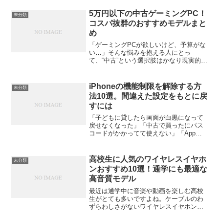
非常時に重宝され、持ち運びやすさと高
い信頼性を兼ね備えています。今回は
5万円以下の中古ゲーミングPC！
未分類
「Ankerポタ電の...
コスパ抜群のおすすめモデルまと
め
「ゲーミングPCが欲しいけど、予算がな
い…」そんな悩みを抱える人にとっ
て、“中古”という選択肢はかなり現実的で
す。新品だと10万円前後が当たり前のゲ
ーミングPCですが、実は5万円以下でも
「しっかり遊べる」モデルが存在しま
iPhoneの機能制限を解除する方
未分類
す。この記事では、5...
法10選。間違えた設定をもとに戻
すには
「子どもに貸したら画面が白黒になって
戻せなくなった」「中古で買ったにパス
コードがかかってて使えない」「App
Storeでアプリがダウンロードできなくな
った」こんな経験、ありませんか？実は
これ、ほとんどの場合「機能制限（スク
高校生に人気のワイヤレスイヤホ
未分類
リーンタイム）」...
ンおすすめ10選！通学にも最適な
高音質モデル
最近は通学中に音楽や動画を楽しむ高校
生がとても多いですよね。ケーブルのわ
ずらわしさがないワイヤレスイヤホン
は、そんな毎日の相棒にぴったり。この