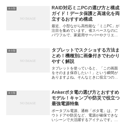
RAID対応ミニPCの選び方と構成
未分類
ガイド！データ保護と高速化を両
立するおすすめ構成
最近、小型ながら高性能な「ミニPC」が
注目を集めています。省スペースなのに
パワフルで、家庭用サーバーやクリエイ
ティブ作業にも十分使える。そんなミニ
PCに“RAID構成”を組み合わせれば、デー
タの保護と高速化を同時に実現できま
タブレットでスクショする方法ま
未分類
す。でも、RAI...
とめ！機種別に画像付きでわかり
やすく解説
タブレットを使っていると、「この画面
をそのまま保存したい！」という瞬間が
ありますよね。そんなときに役立つのが
スクリーンショット（スクショ）。で
も、機種によって操作が違っていて、う
まく撮れないことも。この記事では、
Ankerポタ電の選び方とおすすめ
未分類
Android・iPad・F...
モデル！キャンプや防災で役立つ
最強電源特集
ポータブル電源、通称「ポタ電」は、ア
ウトドアや防災など、電源が確保できな
いシーンで大活躍するアイテムです。特
にAnkerのポータブル電源は、キャンプや