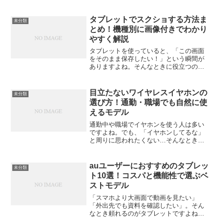
ないで、朝起きて「あ、まだ80%…」な
んて経験、ありませんか？一日中使うデ
バイスが増えれば増えるほど、充電の時
タブレットでスクショする方法ま
未分類
間は貴重な時間を奪って...
とめ！機種別に画像付きでわかり
やすく解説
タブレットを使っていると、「この画面
をそのまま保存したい！」という瞬間が
ありますよね。そんなときに役立つのが
スクリーンショット（スクショ）。で
も、機種によって操作が違っていて、う
まく撮れないことも。この記事では、
目立たないワイヤレスイヤホンの
未分類
Android・iPad・F...
選び方！通勤・職場でも自然に使
えるモデル
通勤中や職場でイヤホンを使う人は多い
ですよね。でも、「イヤホンしてるな」
と周りに思われたくない…そんなときに
気になるのが“目立たないワイヤレスイヤ
ホン”。この記事では、見た目を抑えつつ
自然に使えるイヤホンを選ぶためのポイ
auユーザーにおすすめのタブレッ
未分類
ントや、実際のおすす...
ト10選！コスパと機能性で選ぶベ
ストモデル
「スマホより大画面で動画を見たい」
「外出先でも資料を確認したい」。そん
なとき頼れるのがタブレットですよね。