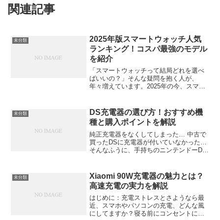
関連記事
2025年版スマートウォッチ人気
未分類
ランキング！コスパ最強のモデル
を紹介
「スマートウォッチって結局どれを選べ
ばいいの？」そんな疑問を抱く人が、
年々増えています。2025年の今、スマー
トウォッチ市場はますます盛り上がり、
デザインも性能も進化の一途。しかも最
近は“高機能で低価格”なモデルが続々登場
DS充電器の選び方！おすすめ機
未分類
しています。この記...
種と購入ポイントを解説
純正充電器をなくしてしまった… 中古で
買ったDSに充電器が付いていなかった…
そんなふうに、手持ちのニンテンドーDS
の充電方法に困っているあなたへ。この
記事では、年代を経た今だからこそ知っ
ておきたい、DS充電器の正しい選び方を
Xiaomi 90W充電器の魅力とは？
未分類
徹底解説します...
高速充電の実力を解説
はじめに：充電ストレスとさようなら最
近、スマホやパソコンの充電、どんな風
にしてますか？寝る前にコンセントにつ