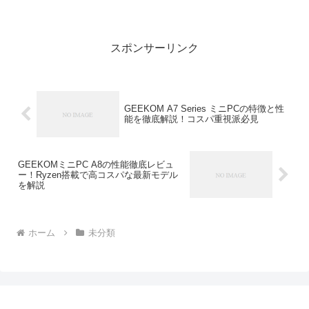
特にauユーザーなら、通信の安定性やサ
ポート体制を活かして、モバイル通信対
応タブレットを選ぶのが断然おすすめで
す。この記事では、202...
スポンサーリンク
GEEKOM A7 Series ミニPCの特徴と性
能を徹底解説！コスパ重視派必見
GEEKOMミニPC A8の性能徹底レビュ
ー！Ryzen搭載で高コスパな最新モデル
を解説
ホーム
未分類